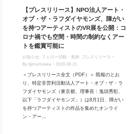
【プレスリリース】NPO法人アート・
オブ・ザ・ラフダイヤモンズ、障がい
を持つアーティストのVR展を公開：コ
ロナ禍でも空間・時間の制約なくアー
トを鑑賞可能に
お知らせ
,
フェロー活動・進捗
,
プレスリリース
By
IijimaYutaka
2020.08.21
＜プレスリリース全文（PDF）＞ 既報のとお
り、特定非営利活動法人アート・オブ・ザ・ラ
フダイヤモンズ（東京都、理事長：鬼頭秀彰、
以下「ラフダイヤモンズ」）は8月1日、障がい
を持つアーティストの作品を集めたオンライ
ン・アー…