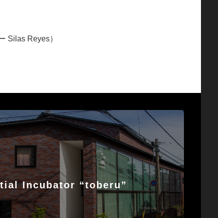
las Reyes）
tial Incubator “toberu”