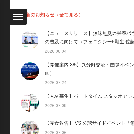
最新のお知らせ
（全て見る）
【ニュースリリース】無味無臭の栄養パウ
の普及に向けて（フェニクシー6期生 佐
2026.08.04
【開催案内 8/6】異分野交流・国際イベント：
画）
2026.07.24
【人材募集】パートタイム スタジオアシスタント
2026.07.09
【完食報告】IVS 公認サイドイベント
2026.07.06