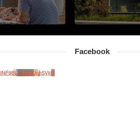
Facebook
F9BLlVjZjZfUnhSVkt3