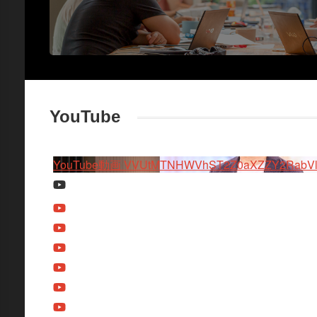
YouTube
YouTube動画 VVUtMTNHWVhST2Z0aXZZY2RabVliN