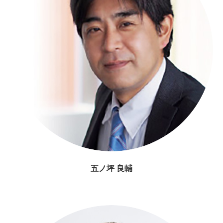
五ノ坪 良輔