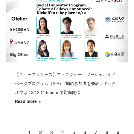
11月
1
2025
【ニュースリリース】フェニクシー、ソーシャルイノ
ベータプログラム（SIP）2期の参加者を発表：キック
オフは 12/12 に toberu で対面開催
Read more
1
2
3
4
5
6
7
8
9