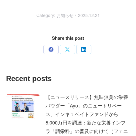
Category:
お知らせ
2025.12.21
Share this post
Share
Share
Share
on
on
on
Facebook
X
LinkedIn
Recent posts
【ニュースリリース】無味無臭の栄養
パウダー「Ayo」のニュートリベー
ス、インキュベイトファンドから
5,000万円を調達：新たな栄養インフ
ラ「調栄料」の普及に向けて（フェニ