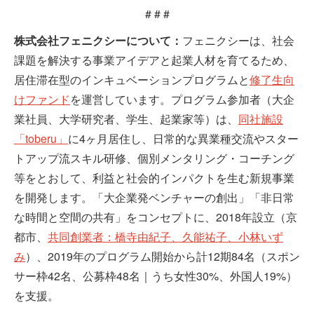
# # #
株式会社フェニクシーについて：
フェニクシーは、社会
課題を解決する事業アイデアと起業人材を育てるため、
居住滞在型のインキュベーションプログラムと
修了生向
けファンド
を運営しています。プログラム参加者（大企
業社員、大学研究者、学生、起業家等）は、
同社施設
「toberu」
に4ヶ月居住し、日常的な異業種交流やスター
トアップ流スキル研修、個別メンタリング・コーチング
等をとおして、利益と社会的インパクトを生む新規事業
を開発します。「大企業発ベンチャーの創出」「非日常
な時間と空間の共有」をコンセプトに、2018年設立（京
都市、
共同創業者：橋寺由紀子、久能祐子、小林いず
み
）、2019年のプログラム開始から計12期84名（スポン
サー枠42名、公募枠48名｜うち女性30%、外国人19%）
を支援。