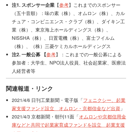
注1. スポンサー企業
【
参考
】これまでのスポンサー
（五十音順）：味の素（株）、オムロン（株）、カル
チュア・コンビニエンス・クラブ（株）、ダイキン工
業（株）、東京海上ホールディングス（株）、
NISSHA（株）、日置電機（株）、富士フイルム
（株）、（株）三菱ケミカルホールディングス
注2. 一般公募 【
参考
】：これまでの一般公募による
参加者：大学生、NPO法人役員、社会起業家、医療法
人経営者等
関連報道・リンク
2021/4/6 日刊工業新聞・電子版「
フェニクシー、起業
家支援ファンド設立 オムロン・京都信金など出資
」
2021/4/3 京都新聞・朝刊11面「
オムロンや京都信用金
庫などと共同で起業家育成ファンドを設立 起業支援