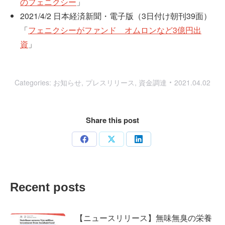
のフェニクシー
」
2021/4/2 日本経済新聞・電子版（3日付け朝刊39面）
「
フェニクシーがファンド オムロンなど3億円出
資
」
Categories:
お知らせ
,
プレスリリース
,
資金調達
2021.04.02
Share this post
Share
Share
Share
on
on
on
Facebook
X
LinkedIn
Recent posts
【ニュースリリース】無味無臭の栄養