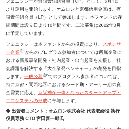
フェニクシーが無限責任組合員（GP）として、5月1日
より運用を開始します。オムロンと京都信用金庫は、有
限責任組合員（LP）として参加します。本ファンドの存
続期間は設立日より10年間です。二次募集は2022年3月
に予定しています。
フェニクシーは本ファンドからの投資により、
スポンサ
注1
ー企業
からのプログラム参加者については所属企業に
おける新規事業開発・社内起業・出向起業を支援し、社
会課題を解決する「大企業発ベンチャー」の創発を目指
注2
します。
一般公募
でのプログラム参加者については、
特に京都・関西地区におけるシード期・アーリー期の資
金需要に応え、
京阪神が一体となったスタートアップ・
エコシステムの形成
に寄与します。
◆ 出資者コメント：オムロン株式会社 代表取締役 執行
役員専務 CTO 宮田喜一郎氏