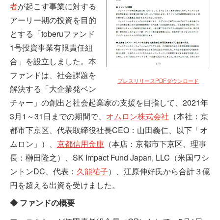
者
が起こす事業に対する
アーリー期の投資を目的
とする「toberuファンド
1号投資事業有限責任組
合」を設立しました。本
ファンドは、社会課題を
プレスリリースPDFダウンロード
解決する「大企業発ベン
チャー」の創出と社会起業家の支援を目指して、2021年
3月1～31日までの期間で、
オムロン株式会社
（本社：京
都市下京区、代表取締役社長CEO：山田義仁、以下「オ
ムロン」）、
京都信用金庫
（本店：京都市下京区、理事
長：榊田隆之）、SK Impact Fund Japan, LLC（米国ワシ
ントンDC、代表：
久能祐子
）、江原伸好氏から合計３億
円を超える出資を受けました。
◆ ファンドの概要