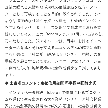
「フェニクシーのインキュベーションプログラムは、大
企業の眠れる人財を地球規模の価値創造を担うイノベー
ターとして育成することを目的に設立されました。その
ような潜在的な可能性を持つ人財を、社会的インパクト
を与えるイノベーターとして短期間で育成する過程を支
援したいと考え、この「toberuファンド1号」へ出資を決
定いたしました。我々オムロンは、日本におけるイノベ
ーターの育成とそれを支えるエコシステムの確立に貢献
すると共に、当社に受け継がれるベンチャー精神との化
学反応を起こすことでオムロンユニークなイノベーショ
ン創出ならびに地球規模の社会課題解決を目指して参り
ます。」
◆ 出資者コメント：京都信用金庫 理事長 榊田隆之氏
「インキュベータ施設「toberu」で提供されるプログラ
ムを通じて生み出される大企業発ベンチャーと社会起業
家との共創事業の発展や持続化を応援し、社会課題解決