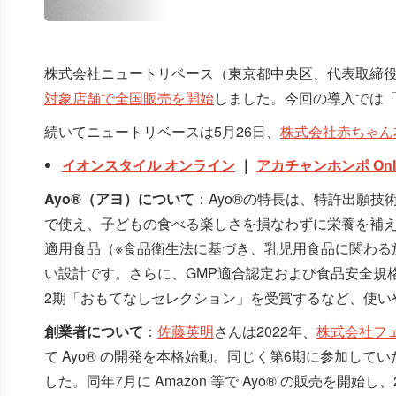
株式会社ニュートリベース（東京都中央区、代表取締
対象店舗で全国販売を開始
しました。今回の導入では「A
続いてニュートリベースは5月26日、
株式会社赤ちゃん
イオンスタイル オンライン
｜
アカチャンホンポ Onli
Ayo®（アヨ）について
：Ayo®の特長は、特許出願
で使え、子どもの食べる楽しさを損なわずに栄養を補え
適用食品（※食品衛生法に基づき、乳児用食品に関わる
い設計です。さらに、GMP適合認定および食品安全規格F
2期「おもてなしセレクション」を受賞するなど、使い
創業者について
：
佐藤英明
さんは2022年、
株式会社フ
て Ayo® の開発を本格始動。同じく第6期に参加してい
した。同年7月に Amazon 等で Ayo® の販売を開