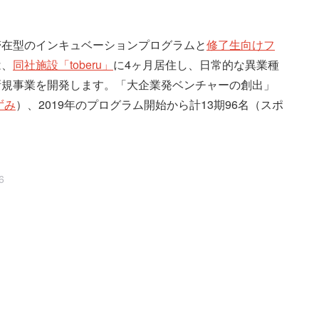
滞在型のインキュベーションプログラムと
修了生向けフ
は、
同社施設「toberu」
に4ヶ月居住し、日常的な異業種
新規事業を開発します。「大企業発ベンチャーの創出」
ずみ
）、2019年のプログラム開始から計13期96名（スポ
6