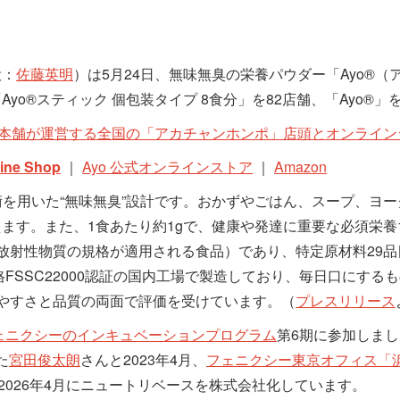
役：
佐藤英明
）は5月24日、無味無臭の栄養パウダー「Ayo®（
yo®スティック 個包装タイプ 8食分」を82店舗、「Ayo®」
本舗が運営する全国の「アカチャンホンポ」店頭とオンラインシ
ne Shop
｜
Ayo 公式オンラインストア
｜
Amazon
技術を用いた“無味無臭”設計です。おかずやごはん、スープ、ヨ
ます。また、1食あたり約1gで、健康や発達に重要な必須栄養
放射性物質の規格が適用される食品）であり、特定原材料29
SSC22000認証の国内工場で製造しており、毎日口にするも
やすさと品質の両面で評価を受けています。（
プレスリリース
ェニクシーのインキュベーションプログラム
第6期に参加しま
た
宮田俊太朗
さんと2023年4月、
フェニクシー東京オフィス「浜町
始し、2026年4月にニュートリベースを株式会社化しています。