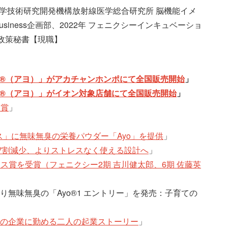
 量子科学技術研究開発機構放射線医学総合研究所 脳機能イメ
Business企画部、2022年 フェニクシーインキュベーショ
 政策秘書【現職】
o®（アヨ）」がアカチャンホンポにて全国販売開始
」
o®（アヨ）」がイオン対象店舗にて全国販売開始
」
受賞
」
ス」に無味無臭の栄養パウダー「Ayo」を提供
」
に7割減少、よりストレスなく使える設計へ
」
賞を受賞（フェニクシー2期 吉川健太郎、6期 佐藤英
より無味無臭の「Ayo®1 エントリー」を発売：子育ての
々の企業に勤める二人の起業ストーリー
」