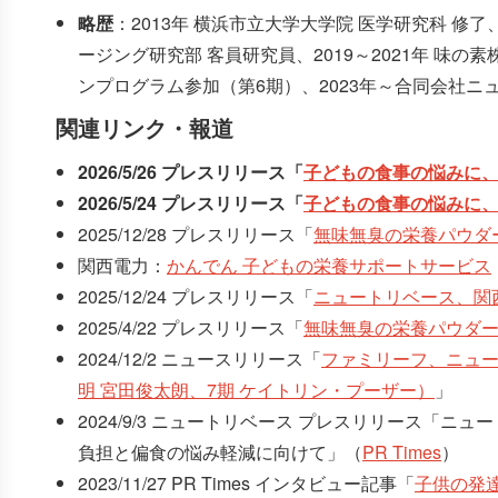
略歴
：2013年 横浜市立大学大学院 医学研究科 修了
ージング研究部 客員研究員、2019～2021年 味の素株式
ンプログラム参加（第6期）、2023年～合同会社ニ
関連リンク・報道
2026/5/26 プレスリリース「
子どもの食事の悩みに、
2026/5/24 プレスリリース「
子どもの食事の悩みに、
2025/12/28 プレスリリース「
無味無臭の栄養パウダー
関西電力：
かんでん 子どもの栄養サポートサービス
2025/12/24 プレスリリース「
ニュートリベース、関西
2025/4/22 プレスリリース「
無味無臭の栄養パウダー
2024/12/2 ニュースリリース「
ファミリーフ、ニュー
明 宮田俊太朗、7期 ケイトリン・プーザー）
」
2024/9/3 ニュートリベース プレスリリース「ニ
負担と偏食の悩み軽減に向けて」（
PR Times
）
2023/11/27 PR Times インタビュー記事「
子供の発