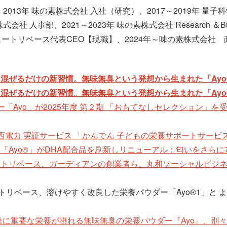
、2013年 味の素株式会社 入社（研究）、2017～2019年
会社 人事部、2021～2023年 味の素株式会社 Research ＆
ュートリベース代表CEO【現職】、2024年～味の素株式会社
混ぜるだけの新習慣。無味無臭という発想から生まれた「Ay
混ぜるだけの新習慣。無味無臭という発想から生まれた「Ay
「Ayo」が2025年度 第２期 「おもてなしセレクション」を
電力 実証サービス 「かんでん 子どもの栄養サポートサービ
「Ayo®」がDHA配合品を刷新しリニューアル：匂いをさら
トリベース、ガーディアンの創業者ら、丸和ソーシャルビジネス
ュートリベース、溶けやすく改良した栄養パウダー「Ayo®1」と 
達に重要な栄養が摂れる無味無臭の栄養パウダー『Ayo』、別