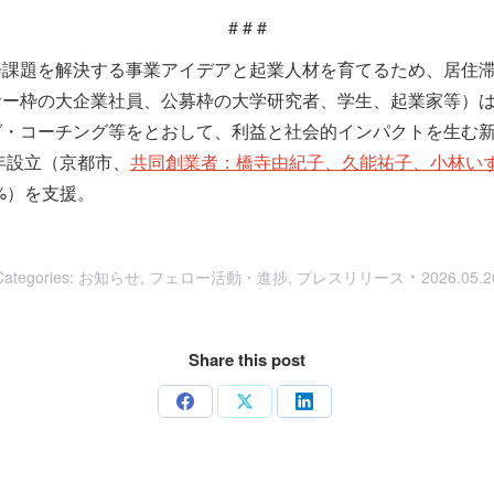
# # #
会課題を解決する事業アイデアと起業人材を育てるため、居住
サー枠の大企業社員、公募枠の大学研究者、学生、起業家等）
グ・コーチング等をとおして、利益と社会的インパクトを生む
年設立（京都市、
共同創業者：橋寺由紀子、久能祐子、小林い
1%）を支援。
Categories:
お知らせ
,
フェロー活動・進捗
,
プレスリリース
2026.05.2
Share this post
Share
Share
Share
on
on
on
Facebook
X
LinkedIn