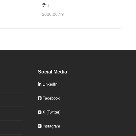
チ」
2026.06.19
Social Media
LinkedIn
Facebook
X (Twitter)
Instagram