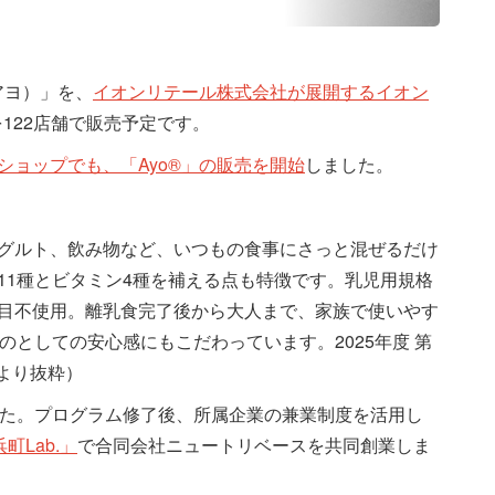
アヨ）」を、
イオンリテール株式会社が展開するイオン
を122店舗で販売予定です。
ョップでも、「Ayo®」の販売を開始
しました。
ーグルト、飲み物など、いつもの食事にさっと混ぜるだけ
11種とビタミン4種を補える点も特徴です。乳児用規格
品目不使用。離乳食完了後から大人まで、家族で使いやす
のとしての安心感にもこだわっています。2025年度 第
より抜粋）
した。プログラム修了後、所属企業の兼業制度を活用し
Lab.」
で合同会社ニュートリベースを共同創業しま