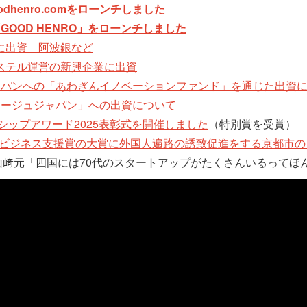
odhenro.comをローンチしました
GOOD HENRO」をローンチしました
に出資 阿波銀など
ステル運営の新興企業に出資
ャパンへの「あわぎんイノベーションファンド」を通じた出資
マージュジャパン」への出資について
ーシップアワード2025表彰式を開催しました
（特別賞を受賞）
ュービジネス支援賞の大賞に外国人遍路の誘致促進をする京都市
eru」でのピッチ：山﨑元「四国には70代のスタートアップがたくさんいるって