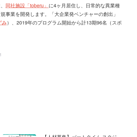
は、
同社施設「toberu」
に4ヶ月居住し、日常的な異業種
新規事業を開発します。「大企業発ベンチャーの創出」
ずみ
）、2019年のプログラム開始から計13期96名（スポ
1
【人材募集】パートタイム スタジ