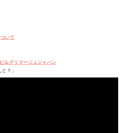
について
のピルグリマージュジャパン
ほんと？」