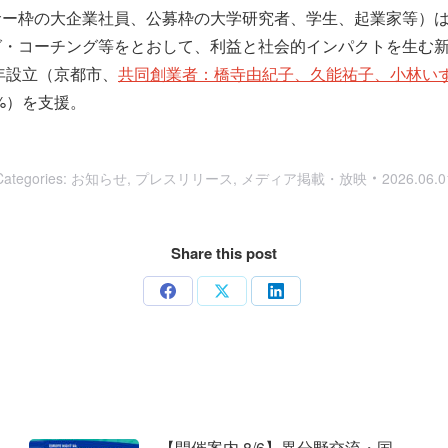
サー枠の大企業社員、公募枠の大学研究者、学生、起業家等）
グ・コーチング等をとおして、利益と社会的インパクトを生む
年設立（京都市、
共同創業者：橋寺由紀子、久能祐子、小林い
1%）を支援。
Categories:
お知らせ
,
プレスリリース
,
メディア掲載・放映
2026.06.0
Share this post
Share
Share
Share
on
on
on
Facebook
X
LinkedIn
【開催案内 8/6】異分野交流・国