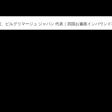
理大学院、ピルグリマージュ ジャパン 代表｜四国お遍路インバウ