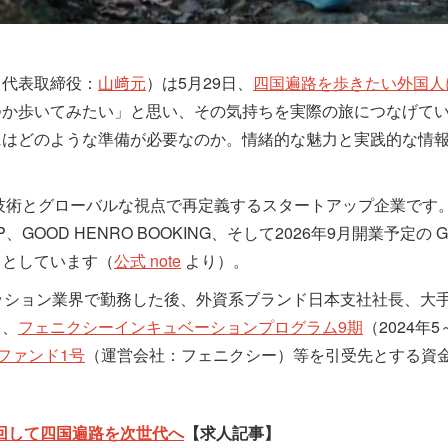
・代表取締役：
山﨑元
）は5月29日、
四国遍路を歩きたい外国人に
つか歩いてみたい」と思い、その気持ちを実際の旅につなげて
にはどのような準備が必要なのか。情緒的な魅力と実践的な情
ル技術とグローバルな視点で再定義するスタートアップ企業です
OD HENRO BOOKING、そして2026年9月開業予定の GOOD
」としています（
公式 note
より）。
ッション業界で勤務した後、外資系ブランド日本支社社長、大
し、
フェニクシーインキュベーションプログラム9期
（2024年
ruファンド1号
（運営会社：フェニクシー）等を引受先とする資
回して四国遍路を次世代へ
【求人記事】