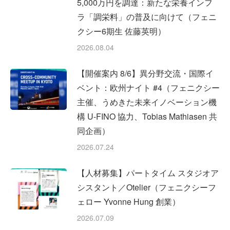
5,000万円を調達：新たな栄養インフ
ラ「調栄料」の普及に向けて（フェニ
クシー6期生 佐藤英明）
2026.08.04
【開催案内 8/6】異分野交流・国際イ
ベント：欧州ナイト #4（フェニクシー
主催、うめきた未来イノベーション機
構 U-FINO 協力、Tobias Mathiasen 共
同企画）
2026.07.24
【人材募集】パートタイム スタジオア
シスタント／Otelier（フェニクシーフ
ェロー Yvonne Hung 創業）
2026.07.09