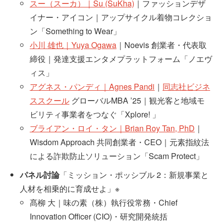
スー（スーカ）｜Su (SuKha)
｜ファッションデザ
イナー・アイコン｜アップサイクル着物コレクショ
ン「Something to Wear」
小川 雄也｜Yuya Ogawa
｜Noevis 創業者・代表取
締役｜発達支援エンタメプラットフォーム「ノエヴ
ィス」
アグネス・パンディ｜Agnes Pandi
｜
同志社ビジネ
ススクール
グローバルMBA ’25｜観光客と地域モ
ビリティ事業者をつなぐ「Xplore! 」
ブライアン・ロイ・タン｜Brian Roy Tan, PhD
｜
Wisdom Approach 共同創業者・CEO｜元素指紋法
による詐欺防止ソリューション「Scam Protect」
パネル討論
「ミッション・ポッシブル 2：新規事業と
人材を相乗的に育成せよ」※
髙柳 大｜味の素（株）執行役常務・Chief
Innovation Officer (CIO)・研究開発統括