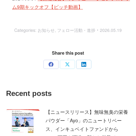
ム9期キックオフ【ピッチ動画】
Categories:
お知らせ
,
フェロー活動・進捗
2026.05.19
Share this post
Share
Share
Share
on
on
on
Facebook
X
LinkedIn
Recent posts
【ニュースリリース】無味無臭の栄養
パウダー「Ayo」のニュートリベー
ス、インキュベイトファンドから