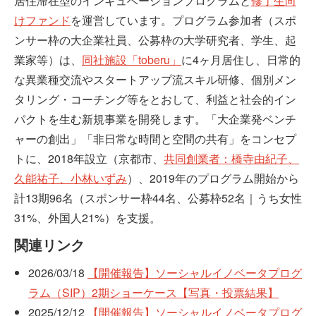
居住滞在型のインキュベーションプログラムと
修了生向
けファンド
を運営しています。プログラム参加者（スポ
ンサー枠の大企業社員、公募枠の大学研究者、学生、起
業家等）は、
同社施設「toberu」
に4ヶ月居住し、日常的
な異業種交流やスタートアップ流スキル研修、個別メン
タリング・コーチング等をとおして、利益と社会的イン
パクトを生む新規事業を開発します。「大企業発ベンチ
ャーの創出」「非日常な時間と空間の共有」をコンセプ
トに、2018年設立（京都市、
共同創業者：橋寺由紀子、
久能祐子、小林いずみ
）、2019年のプログラム開始から
計13期96名（スポンサー枠44名、公募枠52名｜うち女性
31%、外国人21%）を支援。
関連リンク
2026/03/18
【開催報告】ソーシャルイノベータプログ
ラム（SIP）2期ショーケース【写真・投票結果】
2025/12/12
【開催報告】ソーシャルイノベータプログ