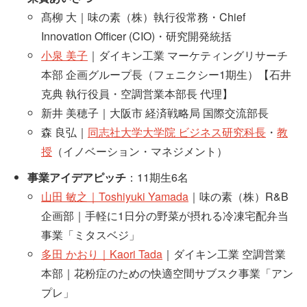
髙柳 大｜味の素（株）執行役常務・Chief
Innovation Officer (CIO)・研究開発統括
小泉 美子
｜ダイキン工業 マーケティングリサーチ
本部 企画グループ長（フェニクシー1期生）【石井
克典 執行役員・空調営業本部長 代理】
新井 美穂子｜大阪市 経済戦略局 国際交流部長
森 良弘｜
同志社大学大学院 ビジネス研究科長
・
教
授
（イノベーション・マネジメント）
事業アイデアピッチ
：11期生6名
山田 敏之｜Toshiyuki Yamada
｜味の素（株）R&B
企画部｜手軽に1日分の野菜が摂れる冷凍宅配弁当
事業「ミタスベジ」
多田 かおり｜Kaori Tada
｜ダイキン工業 空調営業
本部｜花粉症のための快適空間サブスク事業「アン
プレ」