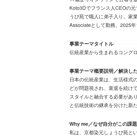
Koto3Dでフランス人CEO
うび苑で職人に弟子入り。家
Associateとして勤務。2
事業テーマタイトル
伝統産業から生まれるコング
事業テーマ概要説明／解決し
日本の伝統産業は、生活様式
どが問題視され、衰退を続け
スタイルと融合する必要があ
と伝統技術の継承を分けた新
Why me／なぜ自分がこの課
私は、京都染元しょうび苑とい