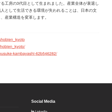
する工房の3代目として生まれました。産業全体が衰退し
職人として生活できる環境が失われることは、日本の文
じ、産業構造を変革します。
shobien_kyoto
shobien_kyoto/
n/ousuke-kambayashi-62b546282/
Social Media
LinkedIn