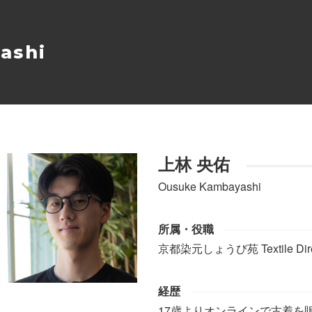
ashi
上林 央佑
Ousuke Kambayashi
所属・役職
京都染元しょうび苑 Textile D
経歴
17歳よりオンラインで古着を