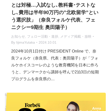
とは対極…入試なし､教科書･テストな
し､費用は半年90万円の”北欧留学”とい
う選択肢」（奈良フォルケ代表、フェ
ニクシー9期生 奥田陽子）
お知らせ
,
フェロー活動・進捗
,
メディア掲載・放映
By
IijimaYutaka
2024.10.01
2024年10月1日付け PRESIDENT Online で、奈
良フォルケ（奈良県、代表：奥田陽子）が「フォ
ルケホイスコーレのような教育機関を日本に作ろ
うと、デンマークから講師を呼んで2泊3日の短期
プログラムを奈良県の…