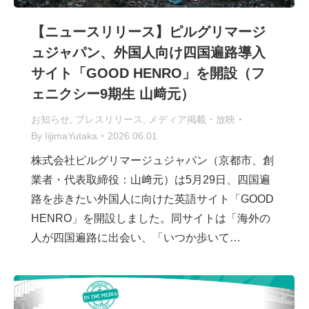
【ニュースリリース】ピルグリマージ
ュジャパン、外国人向け四国遍路導入
サイト「GOOD HENRO」を開設（フ
ェニクシー9期生 山﨑元）
お知らせ
,
プレスリリース
,
メディア掲載・放映
By
IijimaYutaka
2026.06.01
株式会社ピルグリマージュジャパン（京都市、創
業者・代表取締役：山﨑元）は5月29日、四国遍
路を歩きたい外国人に向けた英語サイト「GOOD
HENRO」を開設しました。同サイトは「海外の
人が四国遍路に出会い、「いつか歩いて…