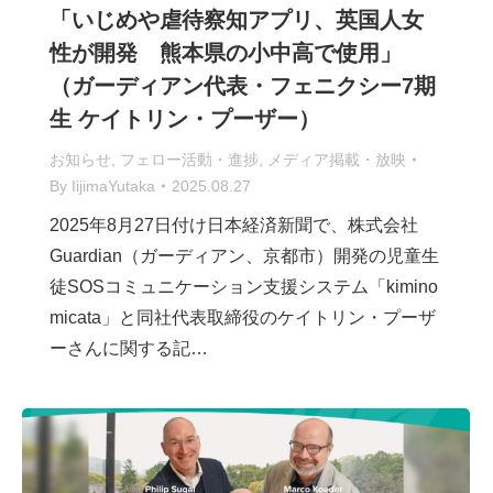
「いじめや虐待察知アプリ、英国人女
性が開発 熊本県の小中高で使用」
（ガーディアン代表・フェニクシー7期
生 ケイトリン・プーザー）
お知らせ
,
フェロー活動・進捗
,
メディア掲載・放映
By
IijimaYutaka
2025.08.27
2025年8月27日付け日本経済新聞で、株式会社
Guardian（ガーディアン、京都市）開発の児童生
徒SOSコミュニケーション支援システム「kimino
micata」と同社代表取締役のケイトリン・プーザ
ーさんに関する記…