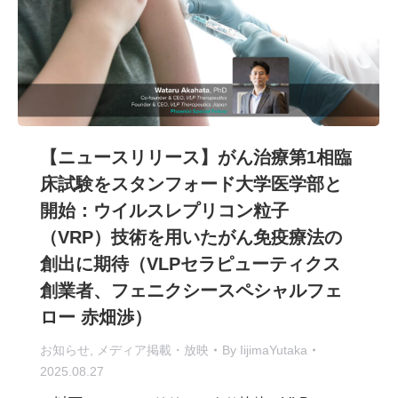
【ニュースリリース】がん治療第1相臨
床試験をスタンフォード大学医学部と
開始：ウイルスレプリコン粒子
（VRP）技術を用いたがん免疫療法の
創出に期待（VLPセラピューティクス
創業者、フェニクシースペシャルフェ
ロー 赤畑渉）
お知らせ
,
メディア掲載・放映
By
IijimaYutaka
2025.08.27