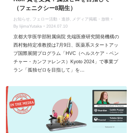
（フェニクシー8期生）
お知らせ
,
フェロー活動・進捗
,
メディア掲載・放映
By
IijimaYutaka
2024.07.10
京都大学医学部附属病院 先端医療研究開発機構の
西村勉特定准教授は7月9日、医薬系スタートアッ
プ国際展開プログラム「HVC（ヘルスケア・ベン
チャー・カンファレンス）Kyoto 2024」で事業プ
ラン「孤独ゼロを目指して」を…