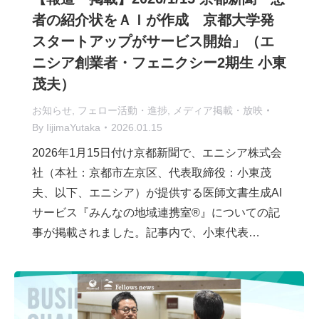
者の紹介状をＡＩが作成 京都大学発
スタートアップがサービス開始」（エ
ニシア創業者・フェニクシー2期生 小東
茂夫）
お知らせ
,
フェロー活動・進捗
,
メディア掲載・放映
By
IijimaYutaka
2026.01.15
2026年1月15日付け京都新聞で、エニシア株式会
社（本社：京都市左京区、代表取締役：小東茂
夫、以下、エニシア）が提供する医師文書生成AI
サービス『みんなの地域連携室®』についての記
事が掲載されました。記事内で、小東代表…