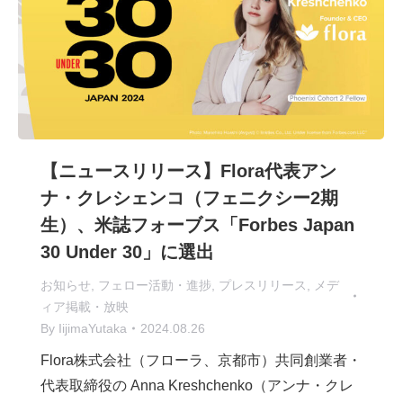
【ニュースリリース】Flora代表アン
ナ・クレシェンコ（フェニクシー2期
生）、米誌フォーブス「Forbes Japan
30 Under 30」に選出
お知らせ
,
フェロー活動・進捗
,
プレスリリース
,
メデ
ィア掲載・放映
By
IijimaYutaka
2024.08.26
Flora株式会社（フローラ、京都市）共同創業者・
代表取締役の Anna Kreshchenko（アンナ・クレ