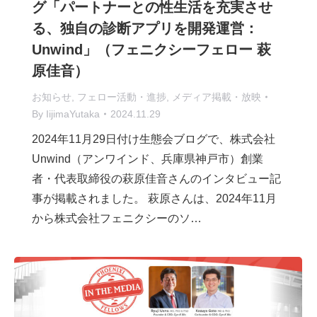
グ「パートナーとの性生活を充実させ
る、独自の診断アプリを開発運営：
Unwind」（フェニクシーフェロー 萩
原佳音）
お知らせ
,
フェロー活動・進捗
,
メディア掲載・放映
By
IijimaYutaka
2024.11.29
2024年11月29日付け生態会ブログで、株式会社
Unwind（アンワインド、兵庫県神戸市）創業
者・代表取締役の萩原佳音さんのインタビュー記
事が掲載されました。 萩原さんは、2024年11月
から株式会社フェニクシーのソ…