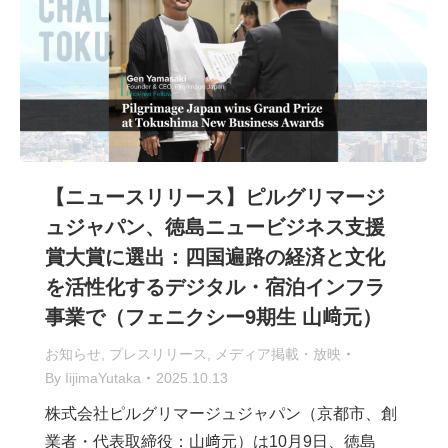
【ニュースリリース】ピルグリマージ
ュジャパン、徳島ニュービジネス支援
賞大賞に選出：四国遍路の経済と文化
を活性化するデジタル・宿泊インフラ
事業で（フェニクシー9期生 山﨑元）
お知らせ
,
プレスリリース
,
メディア掲載・放映
By
IijimaYutaka
2025.10.13
株式会社ピルグリマージュジャパン（京都市、創
業者・代表取締役：山﨑元）は10月9日、徳島