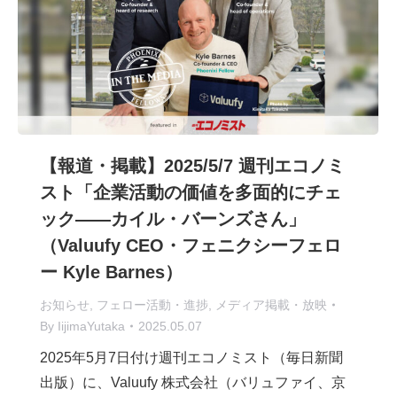
【報道・掲載】2025/5/7 週刊エコノミ
スト「企業活動の価値を多面的にチェ
ック――カイル・バーンズさん」
（Valuufy CEO・フェニクシーフェロ
ー Kyle Barnes）
お知らせ
,
フェロー活動・進捗
,
メディア掲載・放映
By
IijimaYutaka
2025.05.07
2025年5月7日付け週刊エコノミスト（毎日新聞
出版）に、Valuufy 株式会社（バリュファイ、京