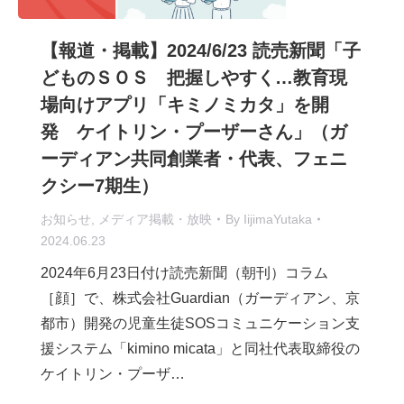
【報道・掲載】2024/6/23 読売新聞「子
どものＳＯＳ 把握しやすく…教育現
場向けアプリ「キミノミカタ」を開
発 ケイトリン・プーザーさん」（ガ
ーディアン共同創業者・代表、フェニ
クシー7期生）
お知らせ
,
メディア掲載・放映
By
IijimaYutaka
2024.06.23
2024年6月23日付け読売新聞（朝刊）コラム
［顔］で、株式会社Guardian（ガーディアン、京
都市）開発の児童生徒SOSコミュニケーション支
援システム「kimino micata」と同社代表取締役の
ケイトリン・プーザ…