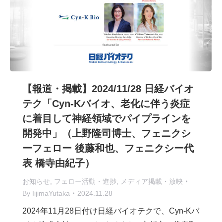
【報道・掲載】2024/11/28 日経バイオ
テク「Cyn-Kバイオ、老化に伴う炎症
に着目して神経領域でパイプラインを
開発中」（上野隆司博士、フェニクシ
ーフェロー 後藤和也、フェニクシー代
表 橋寺由紀子）
お知らせ
,
フェロー活動・進捗
,
メディア掲載・放映
By
IijimaYutaka
2024.11.28
2024年11月28日付け日経バイオテクで、Cyn-Kバ