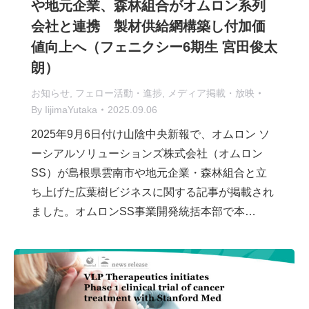
や地元企業、森林組合がオムロン系列
会社と連携 製材供給網構築し付加価
値向上へ（フェニクシー6期生 宮田俊太
朗）
お知らせ
,
フェロー活動・進捗
,
メディア掲載・放映
By
IijimaYutaka
2025.09.06
2025年9月6日付け山陰中央新報で、オムロン ソ
ーシアルソリューションズ株式会社（オムロン
SS）が島根県雲南市や地元企業・森林組合と立
ち上げた広葉樹ビジネスに関する記事が掲載され
ました。オムロンSS事業開発統括本部で本…