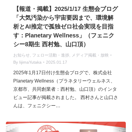
【報道・掲載】2025/1/17 生態会ブログ
「大気汚染から宇宙要因まで、環境解
析とAI推定で孤独ゼロ社会実現を目指
す：Planetary Wellness」（フェニク
シー8期生 西村勉、山口頂）
お知らせ
,
フェロー活動・進捗
,
メディア掲載・放映
By
IijimaYutaka
2025.01.17
2025年1月17日付け生態会ブログで、株式会社
Planetary Wellness（プラネタリーウェルネス、
京都市、共同創業者：西村勉、山口頂）のインタ
ビュー記事が掲載されました。 西村さんと山口さ
んは、フェニクシー…