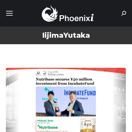
Sear
IijimaYutaka