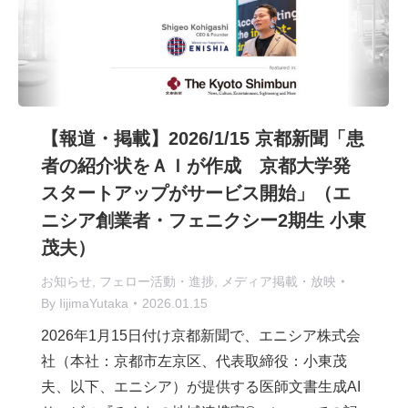
【報道・掲載】2026/1/15 京都新聞「患
者の紹介状をＡＩが作成 京都大学発
スタートアップがサービス開始」（エ
ニシア創業者・フェニクシー2期生 小東
茂夫）
お知らせ
,
フェロー活動・進捗
,
メディア掲載・放映
By
IijimaYutaka
2026.01.15
2026年1月15日付け京都新聞で、エニシア株式会
社（本社：京都市左京区、代表取締役：小東茂
夫、以下、エニシア）が提供する医師文書生成AI