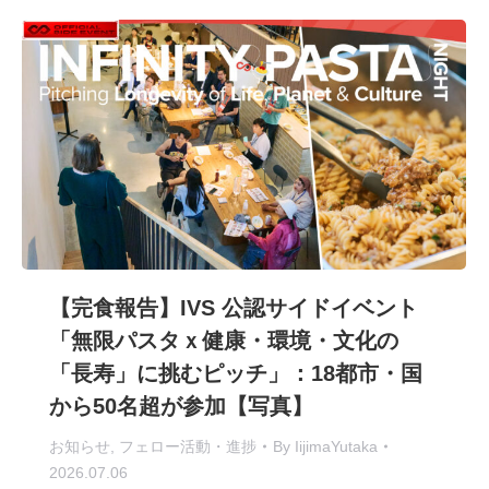
【完食報告】IVS 公認サイドイベント
「無限パスタｘ健康・環境・文化の
「長寿」に挑むピッチ」：18都市・国
から50名超が参加【写真】
お知らせ
,
フェロー活動・進捗
By
IijimaYutaka
2026.07.06