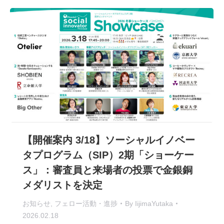
【開催案内 3/18】ソーシャルイノベー
タプログラム（SIP）2期「ショーケー
ス」：審査員と来場者の投票で金銀銅
メダリストを決定
お知らせ
,
フェロー活動・進捗
By
IijimaYutaka
2026.02.18