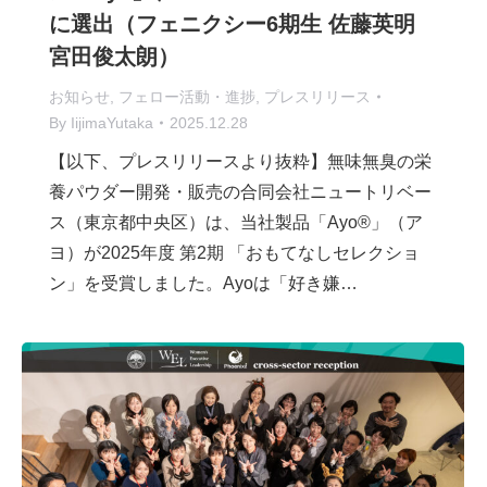
に選出（フェニクシー6期生 佐藤英明
宮田俊太朗）
お知らせ
,
フェロー活動・進捗
,
プレスリリース
By
IijimaYutaka
2025.12.28
【以下、プレスリリースより抜粋】無味無臭の栄
養パウダー開発・販売の合同会社ニュートリベー
ス（東京都中央区）は、当社製品「Ayo®」（ア
ヨ）が2025年度 第2期 「おもてなしセレクショ
ン」を受賞しました。Ayoは「好き嫌…