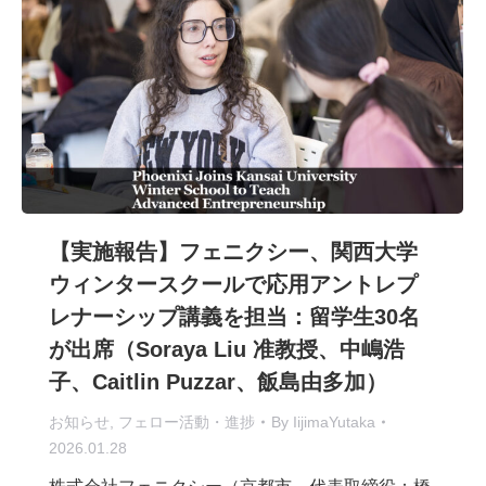
【実施報告】フェニクシー、関西大学
ウィンタースクールで応用アントレプ
レナーシップ講義を担当：留学生30名
が出席（Soraya Liu 准教授、中嶋浩
子、Caitlin Puzzar、飯島由多加）
お知らせ
,
フェロー活動・進捗
By
IijimaYutaka
2026.01.28