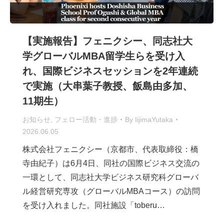
【実施報告】フェニクシー、同志社大
学グローバルMBA留学生らを受け入
れ、国際ビジネスセッションを2年連続
で実施（大串葉子教授、飯島由多加、
11期生）
お知らせ
,
フェロー活動・進捗
By
IijimaYutaka
2026.06.05
株式会社フェニクシー（京都市、代表取締役：橋
寺由紀子）は6月4日、同社の国際ビジネス交流の
一環として、同志社大学ビジネス研究科グローバ
ル経営研究専攻（グローバルMBAコース）の訪問
を受け入れました。同社施設「toberu…