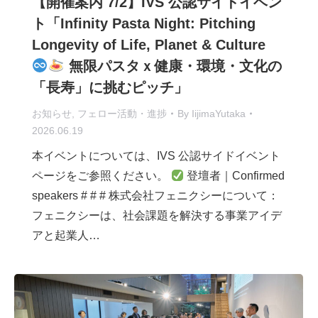
【開催案内 7/2】IVS 公認サイドイベン
ト「Infinity Pasta Night: Pitching
Longevity of Life, Planet & Culture
無限パスタｘ健康・環境・文化の
「長寿」に挑むピッチ」
お知らせ
,
フェロー活動・進捗
By
IijimaYutaka
2026.06.19
本イベントについては、IVS 公認サイドイベント
ページをご参照ください。
登壇者｜Confirmed
speakers # # # 株式会社フェニクシーについて：
フェニクシーは、社会課題を解決する事業アイデ
アと起業人…