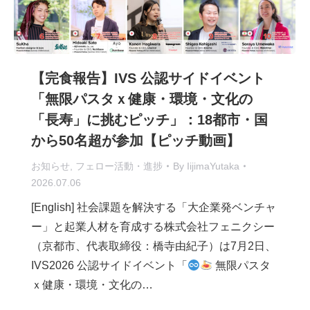
【完食報告】IVS 公認サイドイベント
「無限パスタｘ健康・環境・文化の
「長寿」に挑むピッチ」：18都市・国
から50名超が参加【ピッチ動画】
お知らせ
,
フェロー活動・進捗
By
IijimaYutaka
2026.07.06
[English] 社会課題を解決する「大企業発ベンチャ
ー」と起業人材を育成する株式会社フェニクシー
（京都市、代表取締役：橋寺由紀子）は7月2日、
IVS2026 公認サイドイベント「
無限パスタ
ｘ健康・環境・文化の…