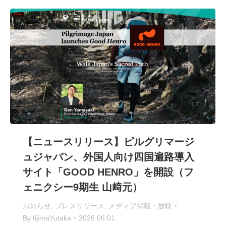
【ニュースリリース】ピルグリマージ
ュジャパン、外国人向け四国遍路導入
サイト「GOOD HENRO」を開設（フ
ェニクシー9期生 山﨑元）
お知らせ
,
プレスリリース
,
メディア掲載・放映
By
IijimaYutaka
2026.06.01