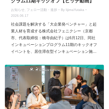
グラム11期キックオフ【ピッチ動画】
お知らせ
,
フェロー活動・進捗
By
IijimaYutaka
2026.06.17
社会課題を解決する「大企業発ベンチャー」と起
業人材を育成する株式会社フェニクシー（京都
市、代表取締役：橋寺由紀子）は6月12日、同社
インキュベーションプログラム11期のキックオフ
イベントを、居住滞在型インキュベーション施…