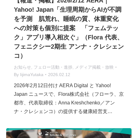
【報道・掲載】2026/2/12 AERA｜
Yahoo! Japan「生理周期からAIが不調
を予測 肌荒れ、睡眠の質、体重変化
への対策も個別に提案 「フェムテッ
ク」アプリ導入相次ぐ」（Flora 代表、
フェニクシー2期生 アンナ・クレシェン
コ）
お知らせ
,
フェロー活動・進捗
,
メディア掲載・放映
By
IijimaYutaka
2026.02.12
2026年2月12日付け AERA Digital と Yahoo!
Japan ニュースで、Flora株式会社（フローラ、京
都市、代表取締役：Anna Kreshchenko／アン
ナ・クレシェンコ）の提供する健康経営支…