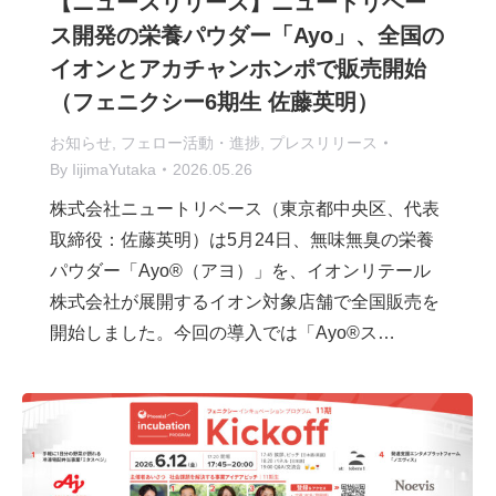
【ニュースリリース】ニュートリベー
ス開発の栄養パウダー「Ayo」、全国の
イオンとアカチャンホンポで販売開始
（フェニクシー6期生 佐藤英明）
お知らせ
,
フェロー活動・進捗
,
プレスリリース
By
IijimaYutaka
2026.05.26
株式会社ニュートリベース（東京都中央区、代表
取締役：佐藤英明）は5月24日、無味無臭の栄養
パウダー「Ayo®（アヨ）」を、イオンリテール
株式会社が展開するイオン対象店舗で全国販売を
開始しました。今回の導入では「Ayo®ス…