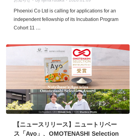
お知らせ
By
IijimaYutaka
2026.01.09
Phoenixi Co Ltd is calling for applications for an
independent fellowship of its Incubation Program
Cohort 11 …
【ニュースリリース】ニュートリベー
ス「Ayo」、OMOTENASHI Selection