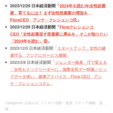
2023/12/29 日本経済新聞「
2024年を読む(8)女性起業
家、育てるには？ まず女性投資家の増加を
FloraCEO アンナ・クレシェンコ氏
」
2023/12/29 日本経済新聞「
Floraクレシェンコ
CEO「女性起業促す投資家に厚みを」そこが知りたい
「2024年を読む」⑧
」
2023/12/5 日本経済新聞「
スタートアップ、女性の健
康守る アジアにサービス展開
」
2023/3/8 日本経済新聞「
ジェンダー格差、ITで変える
「女性もテックリーダーに」国際女性デー特集／ビッ
グデータ使い、健康アドバイス Flora CEO アン
ナ・クレシェンコさん
」
Categories:
お知らせ
,
フェロー活動・進捗
,
メディア掲載・放
映