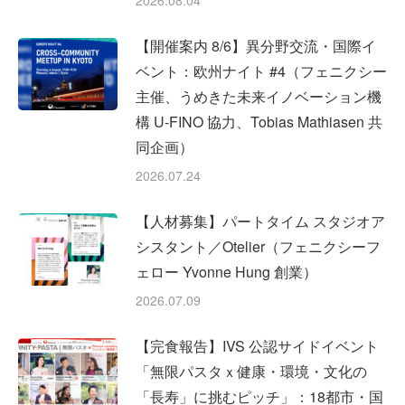
【開催案内 8/6】異分野交流・国際イ
ベント：欧州ナイト #4（フェニクシー
主催、うめきた未来イノベーション機
構 U-FINO 協力、Tobias Mathiasen 共
同企画）
2026.07.24
【人材募集】パートタイム スタジオア
シスタント／Otelier（フェニクシーフ
ェロー Yvonne Hung 創業）
2026.07.09
【完食報告】IVS 公認サイドイベント
「無限パスタｘ健康・環境・文化の
「長寿」に挑むピッチ」：18都市・国