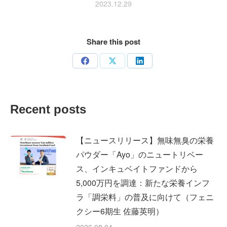
2023.12.29
Share this post
Share
Share
Share
on
on
on
Facebook
X
LinkedIn
Recent posts
【ニュースリリース】無味無臭の栄養
パウダー「Ayo」のニュートリベー
ス、インキュベイトファンドから
5,000万円を調達：新たな栄養インフ
ラ「調栄料」の普及に向けて（フェニ
クシー6期生 佐藤英明）
2026.08.04