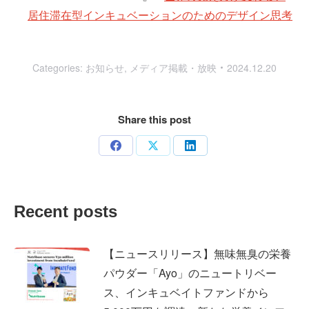
居住滞在型インキュベーションのためのデザイン思考
Categories:
お知らせ
,
メディア掲載・放映
2024.12.20
Share this post
Share
Share
Share
on
on
on
Facebook
X
LinkedIn
Recent posts
【ニュースリリース】無味無臭の栄養
パウダー「Ayo」のニュートリベー
ス、インキュベイトファンドから