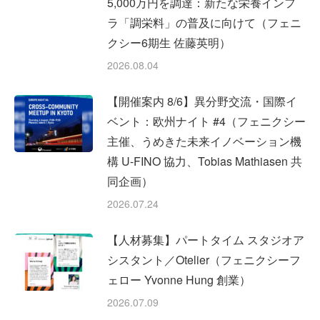
5,000万円を調達：新たな栄養インフ
ラ「調栄料」の普及に向けて（フェニ
クシー6期生 佐藤英明）
2026.08.04
【開催案内 8/6】異分野交流・国際イ
ベント：欧州ナイト #4（フェニクシー
主催、うめきた未来イノベーション機
構 U-FINO 協力、Tobias Mathiasen 共
同企画）
2026.07.24
【人材募集】パートタイム スタジオア
シスタント／Otelier（フェニクシーフ
ェロー Yvonne Hung 創業）
2026.07.09