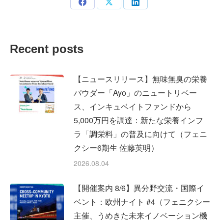
Share
Share
Share
on
on
on
Facebook
X
LinkedIn
Recent posts
【ニュースリリース】無味無臭の栄養
パウダー「Ayo」のニュートリベー
ス、インキュベイトファンドから
5,000万円を調達：新たな栄養インフ
ラ「調栄料」の普及に向けて（フェニ
クシー6期生 佐藤英明）
2026.08.04
【開催案内 8/6】異分野交流・国際イ
ベント：欧州ナイト #4（フェニクシー
主催、うめきた未来イノベーション機