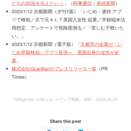
たちのSOSを伝えたい～
」（
時事通信
｜
産経新聞
）
2023/1/12 京都新聞（夕刊1面）「いじめ・虐待 アプ
リで検知／京で元ＡＬＴ英国人女性 起業／学校端末活
用想定、アンケートで危険度測る／「苦しむ子救いた
い」」
2023/1/12 京都新聞（電子版）「
京都市の企業が「い
じめ早期検知」アプリ提供へ 英国出身の女性が起
業
」
株式会社Guardianのプレスリリース一覧
（PR
Times）
Categories:
お知らせ
,
メディア掲載・放映
2024.06.23
Share this post