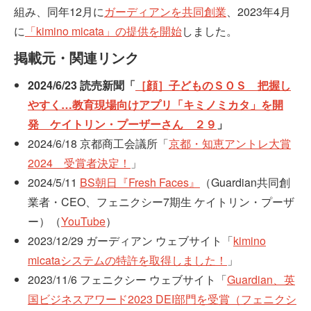
組み、同年12月に
ガーディアンを共同創業
、2023年4月
に
「kimino micata」の提供を開始
しました。
掲載元・関連リンク
2024/6/23 読売新聞「
［顔］子どものＳＯＳ 把握し
やすく…教育現場向けアプリ「キミノミカタ」を開
発 ケイトリン・プーザーさん ２９
」
2024/6/18 京都商工会議所「
京都・知恵アントレ大賞
2024 受賞者決定！
」
2024/5/11
BS朝日『Fresh Faces』
（Guardian共同創
業者・CEO、フェニクシー7期生 ケイトリン・プーザ
ー）（
YouTube
）
2023/12/29 ガーディアン ウェブサイト「
kimino
micataシステムの特許を取得しました！
」
2023/11/6 フェニクシー ウェブサイト「
Guardian、英
国ビジネスアワード2023 DEI部門を受賞（フェニクシ