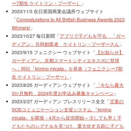
ー7期生 ケイトリン・プーザー）
」
2023/11/3 在日英国商業会議所ウェブサイト
「
Congratulations to All British Business Awards 2023
Winners!
」
2023/10/27 毎日新聞「
アプリで子どもを守る 「ガー
ディアン」共同創業者 ケイトリン・プーザーさん
」
2023/9/15 フェニクシー ウェブサイト「
【お知らせ】
ガーディアン、京都スマートシティエキスポに登壇
へ：同社『kimino micata』を発表（フェニクシー7期
生 ケイトリン・プーザー）
」
2023/8/25 ガーディアン ウェブサイト「
「今なら最大
3か月無料」2024年度お申込み募集キャンペーン
」
2023/2/27 ガーディアン プレスリリース全文「
児童の
SOSコミュニケーション支援システム 『kimino
micata』を開発・4月から提供開始～少しでも早く子
どもたちのシグナルを見つけ、重大化する前に子ども