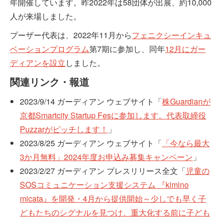
年開催しています。昨2022年は58団体が出展、約10,000
人が来場しました。
プーザー代表は、2022年11月から
フェニクシーインキュ
ベーションプログラム
第7期に参加し、同年
12月にガー
ディアンを設立
しました。
関連リンク・報道
2023/9/14 ガーディアン ウェブサイト「
株Guardianが
京都Smartcity Startup Fesに参加します。代表取締役
Puzzarがピッチします！
」
2023/8/25 ガーディアン ウェブサイト「
「今なら最大
3か月無料」2024年度お申込み募集キャンペーン
」
2023/2/27 ガーディアン プレスリリース全文「
児童の
SOSコミュニケーション支援システム 『kimino
micata』を開発・4月から提供開始～少しでも早く子
どもたちのシグナルを見つけ、重大化する前に子ども