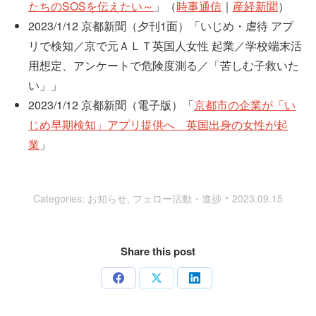
たちのSOSを伝えたい～
」（
時事通信
｜
産経新聞
）
2023/1/12 京都新聞（夕刊1面）「いじめ・虐待 アプ
リで検知／京で元ＡＬＴ英国人女性 起業／学校端末活
用想定、アンケートで危険度測る／「苦しむ子救いた
い」」
2023/1/12 京都新聞（電子版）「
京都市の企業が「い
じめ早期検知」アプリ提供へ 英国出身の女性が起
業
」
Categories:
お知らせ
,
フェロー活動・進捗
2023.09.15
Share this post
Share
Share
Share
on
on
on