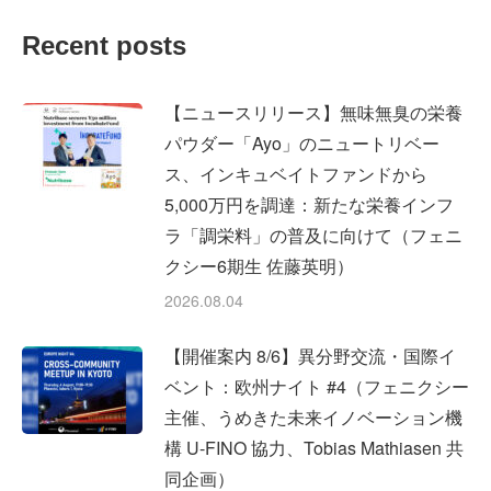
Facebook
X
LinkedIn
Recent posts
【ニュースリリース】無味無臭の栄養
パウダー「Ayo」のニュートリベー
ス、インキュベイトファンドから
5,000万円を調達：新たな栄養インフ
ラ「調栄料」の普及に向けて（フェニ
クシー6期生 佐藤英明）
2026.08.04
【開催案内 8/6】異分野交流・国際イ
ベント：欧州ナイト #4（フェニクシー
主催、うめきた未来イノベーション機
構 U-FINO 協力、Tobias Mathiasen 共
同企画）