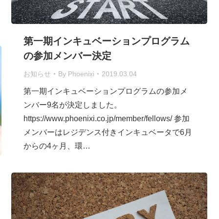
第一期インキュベーションプログラム
の参加メンバー決定
お知らせ
By
Phoenixi
2019.03.04
第一期インキュベーションプログラムの参加メ
ンバー9名が決定しました。
https://www.phoenixi.co.jp/member/fellows/ 参加
メンバーはレジデンス付きインキュベータで6月
からの4ヶ月、環…