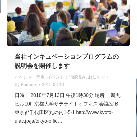
当社インキュベーションプログラムの
説明会を開催します
イベント：予定
,
イベント：開催済み
,
お知らせ
By
Phoenixi
2018.06.13
日時： 2018年7月13日 午後1時30分 場所： 新丸
ビル10F 京都大学サテライトオフィス 会議室 B
東京都千代田区丸の内1-5-1 http://www.kyoto-
u.ac.jp/ja/tokyo-offic…