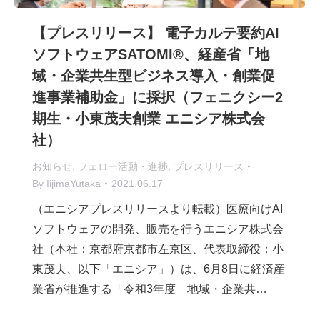
【プレスリリース】 電子カルテ要約AI
ソフトウェアSATOMI®、経産省「地
域・企業共生型ビジネス導入・創業促
進事業補助金」に採択（フェニクシー2
期生・小東茂夫創業 エニシア株式会
社）
お知らせ
,
フェロー活動・進捗
,
プレスリリース
By
IijimaYutaka
2021.06.17
（エニシアプレスリリースより転載）医療向けAI
ソフトウェアの開発、販売を行うエニシア株式会
社（本社：京都府京都市左京区、代表取締役：小
東茂夫、以下「エニシア」）は、6月8日に経済産
業省が推進する「令和3年度 地域・企業共…