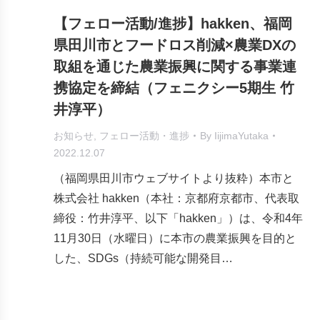
【フェロー活動/進捗】hakken、福岡
県田川市とフードロス削減×農業DXの
取組を通じた農業振興に関する事業連
携協定を締結（フェニクシー5期生 竹
井淳平）
お知らせ
,
フェロー活動・進捗
By
IijimaYutaka
2022.12.07
（福岡県田川市ウェブサイトより抜粋）本市と
株式会社 hakken（本社：京都府京都市、代表取
締役：竹井淳平、以下「hakken」）は、令和4年
11月30日（水曜日）に本市の農業振興を目的と
した、SDGs（持続可能な開発目…