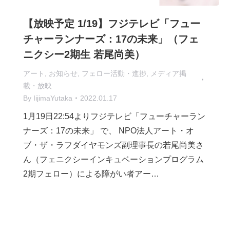
【放映予定 1/19】フジテレビ「フュー
チャーランナーズ：17の未来」（フェ
ニクシー2期生 若尾尚美）
アート
,
お知らせ
,
フェロー活動・進捗
,
メディア掲
載・放映
By
IijimaYutaka
2022.01.17
1月19日22:54よりフジテレビ「フューチャーラン
ナーズ：17の未来」 で、 NPO法人アート・オ
ブ・ザ・ラフダイヤモンズ副理事長の若尾尚美さ
ん（フェニクシーインキュベーションプログラム
2期フェロー）による障がい者アー…