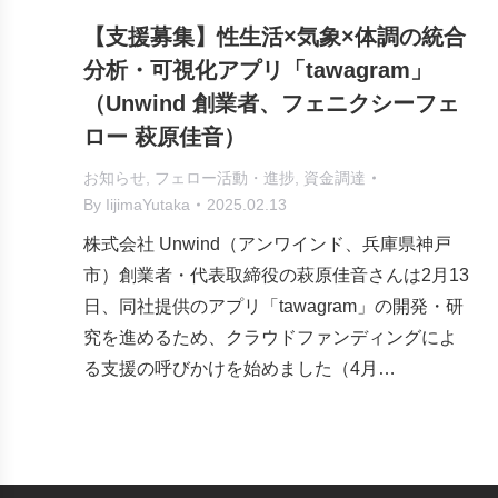
【支援募集】性生活×気象×体調の統合
分析・可視化アプリ「tawagram」
（Unwind 創業者、フェニクシーフェ
ロー 萩原佳音）
お知らせ
,
フェロー活動・進捗
,
資金調達
By
IijimaYutaka
2025.02.13
株式会社 Unwind（アンワインド、兵庫県神戸
市）創業者・代表取締役の萩原佳音さんは2月13
日、同社提供のアプリ「tawagram」の開発・研
究を進めるため、クラウドファンディングによ
る支援の呼びかけを始めました（4月…