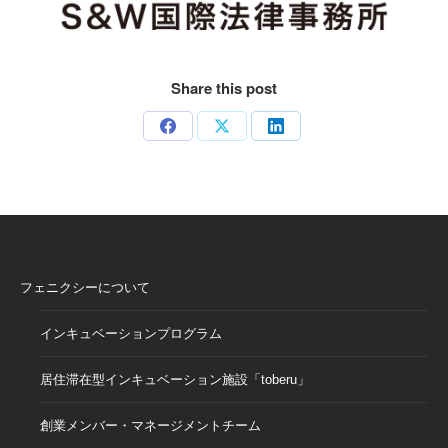
Share this post
Share
Share
Share
on
on
on
Facebook
X
LinkedIn
フェニクシーについて
インキュベーションプログラム
居住滞在型インキュベーション施設「toberu」
創業メンバー・マネージメントチーム