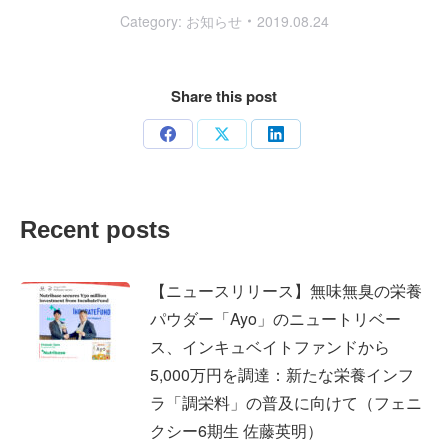
Category:
お知らせ
2019.08.24
Share this post
Share
Share
Share
on
on
on
Facebook
X
LinkedIn
Recent posts
【ニュースリリース】無味無臭の栄養
パウダー「Ayo」のニュートリベー
ス、インキュベイトファンドから
5,000万円を調達：新たな栄養インフ
ラ「調栄料」の普及に向けて（フェニ
クシー6期生 佐藤英明）