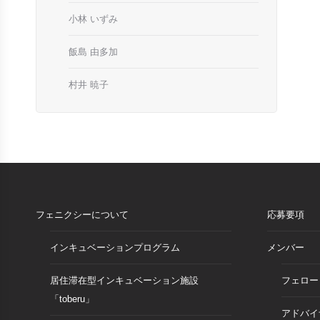
小林 いずみ
飯島 由多加
村井 暁子
フェニクシーについて
応募要項
インキュベーションプログラム
メンバー
居住滞在型インキュベーション施設
フェロー
「toberu」
アドバイ