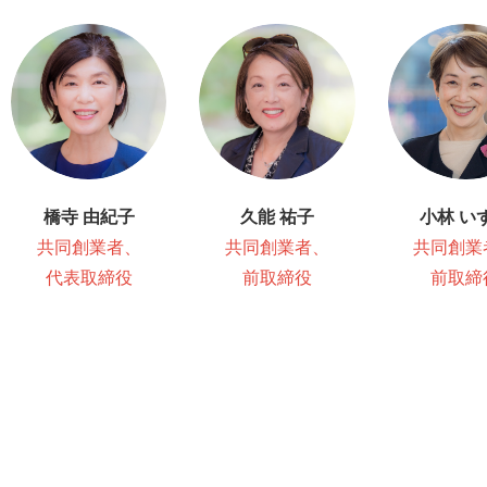
橋寺 由紀子
久能 祐子
小林 い
共同創業者、
共同創業者、
共同創業
代表取締役
前取締役
前取締