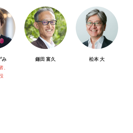
ずみ
鎌田 富久
松本 大
者、
役