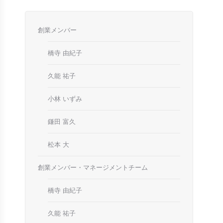
創業メンバー
橋寺 由紀子
久能 祐子
小林 いずみ
鎌田 富久
松本 大
創業メンバー・マネージメントチーム
橋寺 由紀子
久能 祐子