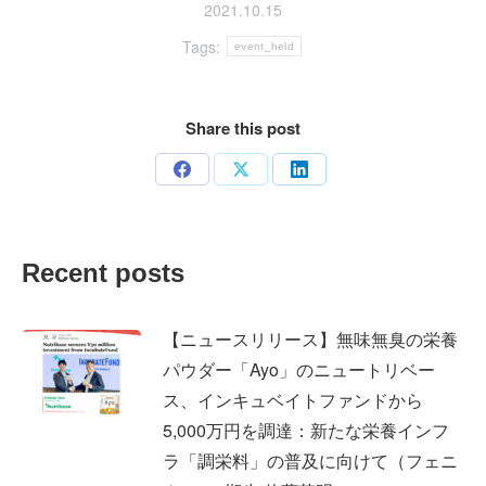
2021.10.15
Tags:
event_held
Share this post
Share
Share
Share
on
on
on
Facebook
X
LinkedIn
Recent posts
【ニュースリリース】無味無臭の栄養
パウダー「Ayo」のニュートリベー
ス、インキュベイトファンドから
5,000万円を調達：新たな栄養インフ
ラ「調栄料」の普及に向けて（フェニ