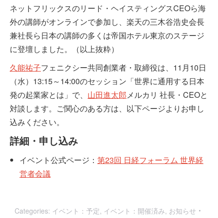
ネットフリックスのリード・ヘイスティングスCEOら海
外の講師がオンラインで参加し、楽天の三木谷浩史会長
兼社長ら日本の講師の多くは帝国ホテル東京のステージ
に登壇しました。（以上抜粋）
久能祐子
フェニクシー共同創業者・取締役は、11月10日
（水）13:15～14:00のセッション「世界に通用する日本
発の起業家とは」で、
山田進太郎
メルカリ 社長・CEOと
対談します。ご関心のある方は、以下ページよりお申し
込みください。
詳細・申し込み
イベント公式ページ：
第23回 日経フォーラム 世界経
営者会議
Categories:
イベント：予定
,
イベント：開催済み
,
お知らせ