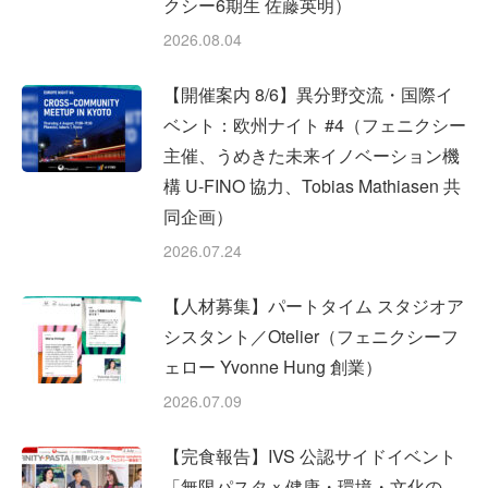
クシー6期生 佐藤英明）
2026.08.04
【開催案内 8/6】異分野交流・国際イ
ベント：欧州ナイト #4（フェニクシー
主催、うめきた未来イノベーション機
構 U-FINO 協力、Tobias Mathiasen 共
同企画）
2026.07.24
【人材募集】パートタイム スタジオア
シスタント／Otelier（フェニクシーフ
ェロー Yvonne Hung 創業）
2026.07.09
【完食報告】IVS 公認サイドイベント
「無限パスタｘ健康・環境・文化の