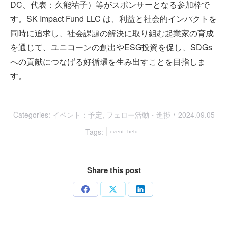
DC、代表：久能祐子）等がスポンサーとなる参加枠で
す。SK Impact Fund LLC は、利益と社会的インパクトを
同時に追求し、社会課題の解決に取り組む起業家の育成
を通じて、ユニコーンの創出やESG投資を促し、SDGs
への貢献につなげる好循環を生み出すことを目指しま
す。
Categories:
イベント：予定
,
フェロー活動・進捗
2024.09.05
Tags:
event_held
Share this post
Share
Share
Share
on
on
on
Facebook
X
LinkedIn