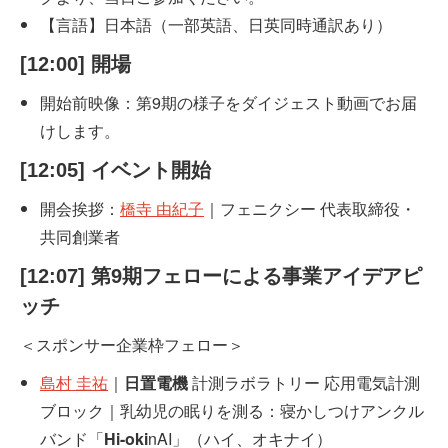
【言語】日本語（一部英語、日英同時通訳あり）
[12:00] 開場
開始前映像：第9期の様子をダイジェスト動画でお届
けします。
[12:05] イベント開始
開会挨拶：
橋寺 由紀子
｜フェニクシー 代表取締役・
共同創業者
[12:07] 第9期フェローによる事業アイデアピ
ッチ
＜スポンサー企業枠フェロー＞
島村 圭祐
｜
日置電機
計測ラボラトリー 応用電気計測
ブロック｜乳幼児の眠りを測る：寝かしつけアンクル
バンド「
Hi-oki
nAI」（ハイ、オキナイ）