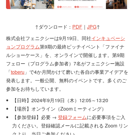
↑ダウンロード：
PDF
｜
JPG
↑
株式会社フェニクシーは9月19日、同社
インキュベーシ
ョンプログラム
第9期の最終ピッチイベント「ファイナ
ルショーケース」を、オンラインで開催します。第9期
フェロー（プログラム参加者）7名がフェニクシー施設
「
toberu
」で4か月間かけて磨いた各自の事業アイデアを
発表します。一般公開、無料のイベントです。多くのご
参加をお待ちしています。
【日時】2024年9月19日（木）12:05～13:20
【場所】オンライン（Zoomミーティング）
【参加登録】必要 →
登録フォーム
に必要事項をご入
力ください。登録確認メールに記載される Zoom リン
クより、当日ご参加ください。