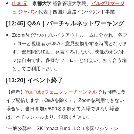
山﨑 元
｜
京都大学
経営管理大学院、
ピルグリマージ
ュ ジャパン
代表｜四国お遍路インバウンド事業
[12:45] Q&A｜バーチャルネットワーキング
Zoom内で7つのブレイクアウトルームに分かれ、各フ
ェローと視聴者がQ&A・意見交換をする時間となりま
す。部屋間の移動、発言する/しない、映像のオン/オ
フは自由です。多様なフェローと出会い、知り合う場
としてご利用下さい。
[13:20] イベント終了
【備考】
YouTubeフェニクシーチャンネル
でも同時にラ
イブ配信します（Q&Aを除く）。Zoomを利用できない
場合や、当日参加が500名を超えて入場できない場合
は、本チャンネルよりご視聴ください。
*一般公募枠：SK Impact Fund LLC（米国ワシントン