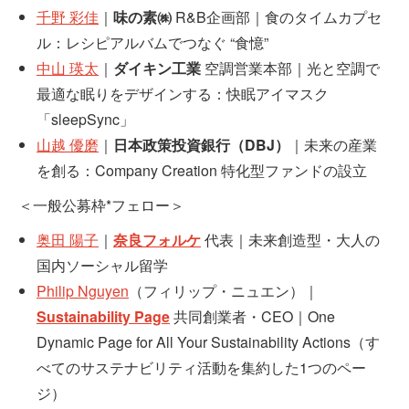
千野 彩佳
｜
味の素㈱
R&B企画部｜食のタイムカプセ
ル：レシピアルバムでつなぐ “食憶”
中山 瑛太
｜
ダイキン工業
空調営業本部｜光と空調で
最適な眠りをデザインする：快眠アイマスク
「sleepSync」
山越 優磨
｜
日本政策投資銀行（DBJ）
｜未来の産業
を創る：Company Creation 特化型ファンドの設立
＜一般公募枠*フェロー＞
奥田 陽子
｜
奈良フォルケ
代表｜未来創造型・大人の
国内ソーシャル留学
Philip Nguyen
（フィリップ・ニュエン）｜
Sustainability Page
共同創業者・CEO｜One
Dynamic Page for All Your Sustainability Actions（す
べてのサステナビリティ活動を集約した1つのペー
ジ）