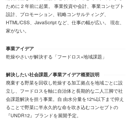
ために 2 年前に起業。 事業投資や会計、事業コンセプト
設計、プロモーション、戦略コンサルティング、
HTML/CSS、JavaScript など、仕事の幅が広い。 現在、
家がない。
事業アイデア
乾燥やさいが解決する「フードロス×地域課題」
解決したい社会課題／事業アイデア概要説明
廃棄する野菜を回収し乾燥する加工拠点を地域ごとに設
立し、フードロスを軸に自治体と⻑期的な二人三脚で社
会課題解決を担う事業。自 由水分量を12%以下まで抑え
ることで野菜に半永久的な命を吹き込むコンセプトの
『UNDR12』ブランドを展開予定。