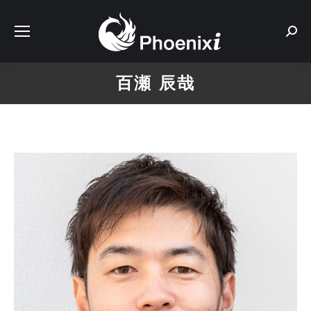
Sear
百瀬 辰哉