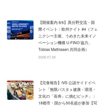
Facebook
X
LinkedIn
【開催案内 8/6】異分野交流・国
際イベント：欧州ナイト #4（フェ
ニクシー主催、うめきた未来イノ
ベーション機構 U-FINO 協力、
Tobias Mathiasen 共同企画）
2026.07.24
【完食報告】IVS 公認サイドイベ
ント「無限パスタｘ健康・環境・
文化の「長寿」に挑むピッチ」：
18都市・国から50名超が参加【写