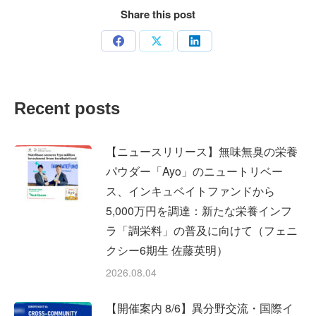
Share this post
Share
Share
Share
on
on
on
Facebook
X
LinkedIn
Recent posts
【ニュースリリース】無味無臭の栄養
パウダー「Ayo」のニュートリベー
ス、インキュベイトファンドから
5,000万円を調達：新たな栄養インフ
ラ「調栄料」の普及に向けて（フェニ
クシー6期生 佐藤英明）
2026.08.04
【開催案内 8/6】異分野交流・国際イ