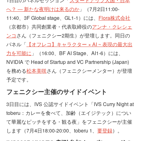
1日目のパネルセッション「
スタートアップ大国・日本
へ？ ― 新たな夜明けは来るのか
」（7月2日11:00-
11:40、3F Global stage、GL1-1）には、
Flora株式会社
（京都市）共同創業者・代表取締役の
アンナ・クレシェ
ンコ
さん（フェニクシー2期生）が登壇します。同日の
パネル「
【オフレコ】キャラクター × AI ~ 表現の最大出
力を可能に
」（16:00、BF AI Stage、AI1-6）には、
NVIDIA で Head of Startup and VC Partnership (Japan)
を務める
松本美咲
さん（フェニクシーメンター）が登壇
予定です。
フェニクシー主催のサイドイベント
3日目には、IVS 公認サイドイベント「IVS Curry Night at
toberu：カレーを食べて、加齢（エイジテック）につい
て華麗なピッチをする・観る夜」をフェニクシーが主催
します（7月4日18:00-20:00、toberu 1、
要登録
）。