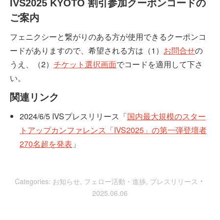
IVS2025 KYOTO 割引参加クーポンコードの
ご案内
フェニクシーと繋がりのある方が使用できるクーポンコ
ードがありますので、希望される方は（1）
お問合せ
の
うえ、（2）
チケット選択画面
でコードを適用して下さ
い。
関連リンク
2024/6/5 IVSプレスリリース「
国内最大規模のスター
トアップカンファレンス「IVS2025」の第一弾登壇者
270名超を発表
」
Categories:
お知らせ
,
フェロー活動・進捗
,
プレスリリース
2025.06.06