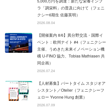
5,000万円を調達：新たな栄養インフ
ラ「調栄料」の普及に向けて（フェニ
クシー6期生 佐藤英明）
2026.08.04
【開催案内 8/6】異分野交流・国際イ
ベント：欧州ナイト #4（フェニクシー
主催、うめきた未来イノベーション機
構 U-FINO 協力、Tobias Mathiasen 共
同企画）
2026.07.24
【人材募集】パートタイム スタジオア
シスタント／Otelier（フェニクシーフ
ェロー Yvonne Hung 創業）
2026.07.09