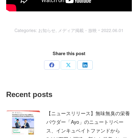
Categories:
お知らせ
,
メディア掲載・放映
2022.06.01
Share this post
Share
Share
Share
on
on
on
Facebook
X
LinkedIn
Recent posts
【ニュースリリース】無味無臭の栄養
パウダー「Ayo」のニュートリベー
ス、インキュベイトファンドから