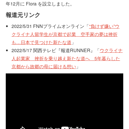
年12月に Flora を設立しました。
報道元リンク
2022/5/31 FNNプライムオンライン「
“負けず嫌い”ウ
クライナ人留学生が京都で起業 空手家の夢は挫折
も…日本で見つけた新たな道
」
2022/5/17 関西テレビ『報道RUNNER』「
ウクライナ
人起業家 挫折を乗り越え新たな道へ 5年暮らした
京都から故郷の母に届ける想い
」