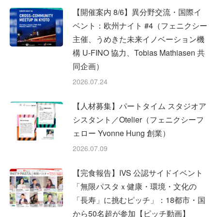
【開催案内 8/6】異分野交流・国際イ
ベント：欧州ナイト #4（フェニクシー
主催、うめきた未来イノベーション機
構 U-FINO 協力、Tobias Mathiasen 共
同企画）
2026.07.24
【人材募集】パートタイム スタジオア
シスタント／Otelier（フェニクシーフ
ェロー Yvonne Hung 創業）
2026.07.09
【完食報告】IVS 公認サイドイベント
「無限パスタｘ健康・環境・文化の
「長寿」に挑むピッチ」：18都市・国
から50名超が参加【ピッチ動画】