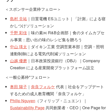
＜スポンサー企業枠フェロー＞
島村 圭祐
｜日置電機 ESユニット｜「計測」による寝
かしつけソリューション
千野 彩佳
｜味の素㈱ R&B企画部｜食のタイムカプセ
ル事業：思い出の味のレシピ集を贈ろう
中山 瑛太
｜ダイキン工業 空調営業本部｜空調・照明
連動制御による電気代削減ソリューション
山越 優磨
｜日本政策投資銀行（DBJ）｜Company
Creation による産業開発プラットフォーム設立
＜一般公募枠*フェロー＞
奥田 陽子
｜
奈良フォルケ
代表｜社会をアップデート
するための成人教育機関「奈良フォルケ」
Philip Nguyen
（フィリップ・ニュエン）｜
Sustainability Page
共同創業者・CEO｜One Page for