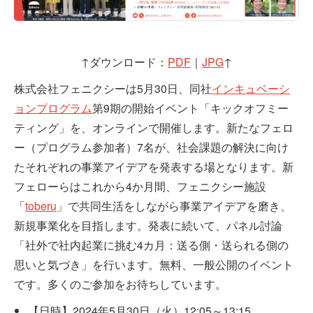
↑ダウンロード：
PDF
｜
JPG
↑
株式会社フェニクシーは5月30日、同社
インキュベーシ
ョンプログラム
第9期の開始イベント「キックオフミー
ティング」を、オンラインで開催します。新たなフェロ
ー（プログラム参加者）7名が、社会課題の解決に向け
たそれぞれの事業アイデアを発表する場となります。新
フェローらはこれから4か月間、フェニクシー施設
「
toberu
」で共同生活をしながら事業アイデアを磨き、
新規事業化を目指します。発表に続いて、パネル討論
「社外で社内起業に挑む4カ月：送る側・送られる側の
思いと気づき」を行います。無料、一般公開のイベント
です。多くのご参加をお待ちしています。
【日時】2024年5月30日（火）12:05～13:15