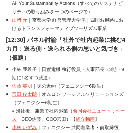
All Your Sustainability Actions（すべてのサステナビ
リティの取り組みを一つのページで）
山﨑 元
｜京都大学 経営管理大学院｜四国お遍路にお
けるトランスフォーマティブツーリズム事業
[12:30] パネル討論「社外で社内起業に挑む4
カ月：送る側・送られる側の思いと気づき」
（仮題）
小林 亜希子｜日置電機 執行役員・人事部長（3期・9
期に1名ずつ派遣）
佐藤 英明
｜味の素㈱（フェニクシー6期生）
宮田 俊太朗
｜オムロン ソーシアルソリューションズ
（フェニクシー6期生）
» 帰社後、兼業で社内起業（
合同会社ニュートリベー
ス
：CEO佐藤、COO宮田）【
紹介動画
】
小林 いずみ
｜フェニクシー 共同創業者・前取締役