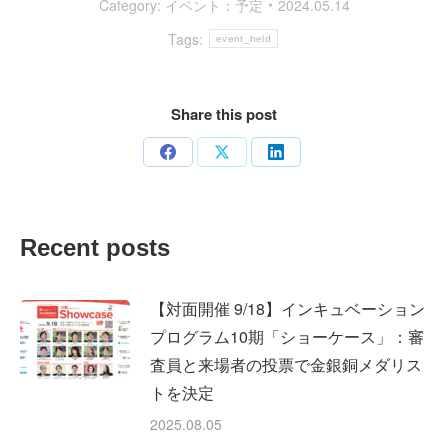
Category:
イベント：予定
2024.05.14
Tags:
event_held
Share this post
Share
Share
Share
on
on
on
Facebook
X
LinkedIn
Recent posts
【対面開催 9/18】インキュベーション
プログラム10期「ショーケース」：審
査員と来場者の投票で金銀銅メダリス
トを決定
2025.08.05