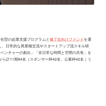
滞在型の起業支援プログラムと
修了生向けファンド
を運
し、日常的な異業種交流やスタートアップ流スキル研
発ベンチャーの創出」「非日常な時間と空間の共有」を
から計11期84名（スポンサー枠42名、公募枠42名｜う