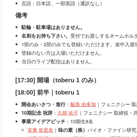
言語：日本語、一部英語（通訳なし）
備考
駐輪・駐車場はありません。
名刺をお持ち下さい。
受付でお渡しするネームホル
1部のみ・2部のみでも登録いただけます。途中入退
登録のない方は入場いただけません。
当日のライブ配信はありません。
[17:30] 開場（toberu 1 のみ）
[18:00] 前半｜toberu 1
開会あいさつ・進行
：
飯島 由多加
｜フェニクシー 取
10期記念 祝辞
：
久能 祐子
｜フェニクシー 取締役・
事業アイデアピッチ
：10期生8名
安東 依里奈
｜
味の素（株）
バイオ・ファイン研究