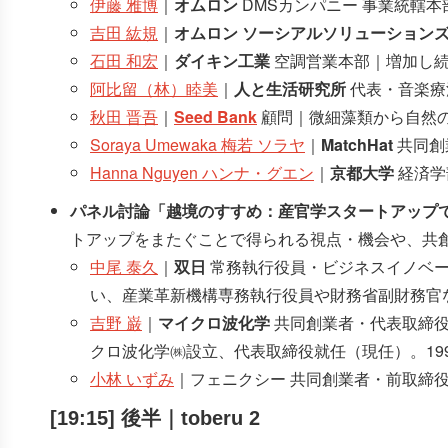
伊藤 雅博
｜
オムロン
DMSカンパニー 事業統轄
吉田 紘規
｜
オムロン ソーシアルソリューション
石田 和宏
｜
ダイキン工業
空調営業本部｜増加し続
阿比留（林）睦美
｜
人と生活研究所
代表・音楽療
秋田 晋吾
｜
Seed Bank
顧問｜微細藻類から自然の価
Soraya Umewaka 梅若 ソラヤ
｜
MatchHat
共同創
Hanna Nguyen ハンナ・グエン
｜
京都大学
経済学
パネル討論「越境のすすめ：産官学スタートアップ
トアップをまたぐことで得られる視点・機会や、共
中尾 泰久
｜
双日
常務執行役員・ビジネスイノベー
い、産業革新機構専務執行役員や財務省副財務官
吉野 巌
｜
マイクロ波化学
共同創業者・代表取締役
クロ波化学㈱設立、代表取締役就任（現任）。199
小林 いずみ
｜フェニクシー 共同創業者・前取締
[19:15] 後半｜toberu 2