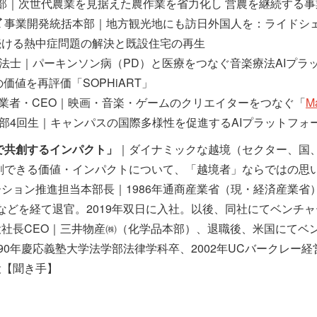
本部｜次世代農業を見据えた農作業を省力化し 営農を継続する事
ズ
事業開発統括本部｜地方観光地にも訪日外国人を：ライドシェア
ける熱中症問題の解決と既設住宅の再生
法士｜パーキンソン病（PD）と医療をつなぐ音楽療法AIプラ
値を再評価「SOPHiART」
業者・CEO｜映画・音楽・ゲームのクリエイターをつなぐ「
M
部4回生｜キャンパスの国際多様性を促進するAIプラットフォ
で共創するインパクト」
｜ダイナミックな越境（セクター、国
創できる価値・インパクトについて、「越境者」ならではの思
ション推進担当本部長｜1986年通商産業省（現・経済産業省
などを経て退官。2019年双日に入社。以後、同社にてベンチ
社長CEO｜三井物産㈱（化学品本部）、退職後、米国にてベン
0年慶応義塾大学法学部法律学科卒、2002年UCバークレー経
役【聞き手】