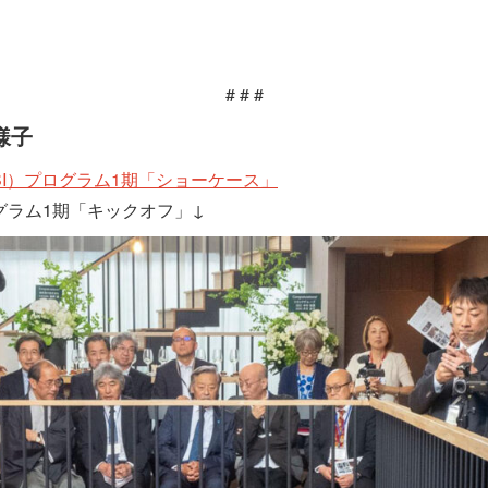
# # #
様子
I）プログラム1期「ショーケース」
グラム1期「キックオフ」↓