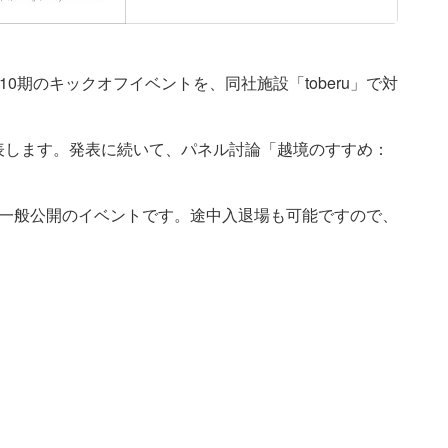
0期のキックオフイベントを、同社施設「toberu」で対
発表します。発表に続いて、パネル討論「越境のすすめ：
料、一般公開のイベントです。途中入退場も可能ですので、