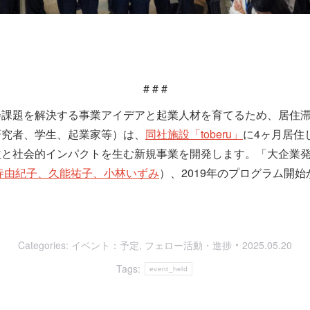
# # #
会課題を解決する事業アイデアと起業人材を育てるため、居住
研究者、学生、起業家等）は、
同社施設「toberu」
に4ヶ月居住
益と社会的インパクトを生む新規事業を開発します。「大企業
寺由紀子、久能祐子、小林いずみ
）、2019年のプログラム開始
Categories:
イベント：予定
,
フェロー活動・進捗
2025.05.20
Tags:
event_held