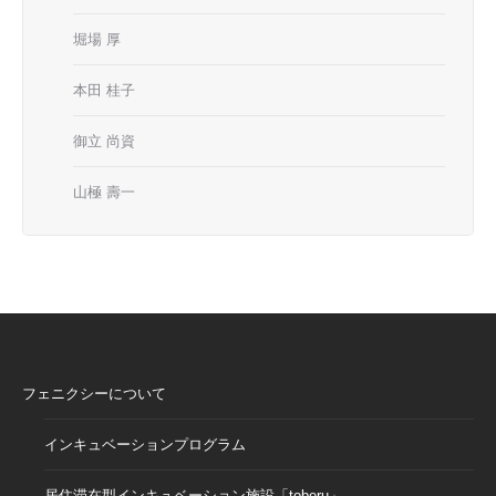
堀場 厚
本田 桂子
御立 尚資
山極 壽一
フェニクシーについて
インキュベーションプログラム
居住滞在型インキュベーション施設「toberu」