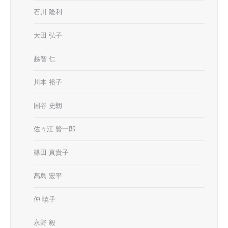
石川 隆利
大田 弘子
越智 仁
川本 裕子
国谷 史朗
佐々江 賢一郎
篠田 真貴子
髙島 宏平
仲 暁子
永野 毅