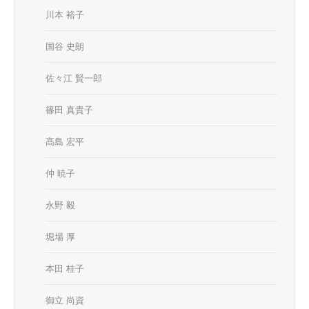
川本 裕子
国谷 史朗
佐々江 賢一郎
篠田 真貴子
髙島 宏平
仲 暁子
永野 毅
堀場 厚
本田 桂子
御立 尚資