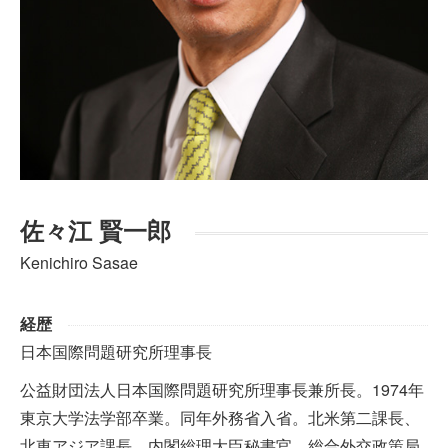
佐々江 賢一郎
Kenichiro Sasae
経歴
日本国際問題研究所理事長
公益財団法人日本国際問題研究所理事長兼所長。1974年
東京大学法学部卒業。同年外務省入省。北米第二課長、
北東アジア課長、内閣総理大臣秘書官、総合外交政策局