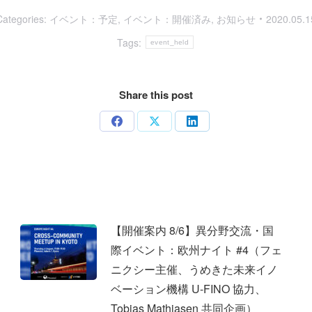
Categories:
イベント：予定
,
イベント：開催済み
,
お知らせ
2020.05.1
Tags:
event_held
Share this post
Share
Share
Share
on
on
on
Facebook
X
LinkedIn
【開催案内 8/6】異分野交流・国
際イベント：欧州ナイト #4（フェ
ニクシー主催、うめきた未来イノ
ベーション機構 U-FINO 協力、
Tobias Mathiasen 共同企画）