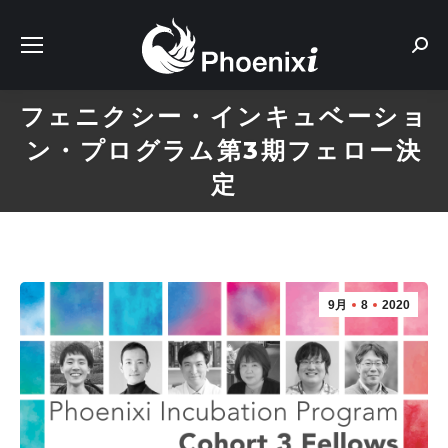
Sear
フェニクシー・インキュベーショ
ン・プログラム第3期フェロー決
定
9月
8
2020