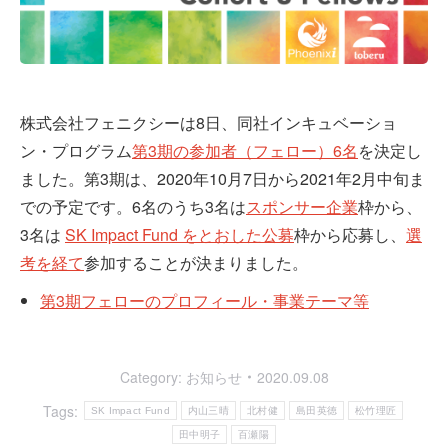
株式会社フェニクシーは8日、同社インキュベーショ
ン・プログラム
第3期の参加者（フェロー）6名
を決定し
ました。第3期は、2020年10月7日から2021年2月中旬ま
での予定です。6名のうち3名は
スポンサー企業
枠から、
3名は
SK Impact Fund をとおした公募
枠から応募し、
選
考を経て
参加することが決まりました。
第3期フェローのプロフィール・事業テーマ等
Category:
お知らせ
2020.09.08
Tags:
SK Impact Fund
内山三晴
北村健
島田英徳
松竹理匠
田中明子
百瀬陽