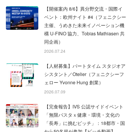
【開催案内 8/6】異分野交流・国際イ
ベント：欧州ナイト #4（フェニクシー
主催、うめきた未来イノベーション機
構 U-FINO 協力、Tobias Mathiasen 共
同企画）
2026.07.24
【人材募集】パートタイム スタジオア
シスタント／Otelier（フェニクシーフ
ェロー Yvonne Hung 創業）
2026.07.09
【完食報告】IVS 公認サイドイベント
「無限パスタｘ健康・環境・文化の
「長寿」に挑むピッチ」：18都市・国
から50名超が参加【ピッチ動画】