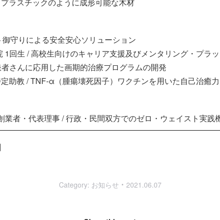
の、プラスチックのように成形可能な木材
マート御守りによる安全安心ソリューション
院 1回生 / 高校生向けのキャリア支援及びメンタリング・プラ
の癌患者さんに応用した画期的治療プログラムの開発
特定助教 / TNF-α（腫瘍壊死因子）ワクチンを用いた自己治癒
創業者・代表理事 / 行政・民間双方でのゼロ・ウェイスト実践
】
Category:
お知らせ
2021.06.07