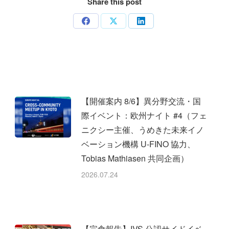
Share this post
Share
Share
Share
on
on
on
Facebook
X
LinkedIn
【開催案内 8/6】異分野交流・国
際イベント：欧州ナイト #4（フェ
ニクシー主催、うめきた未来イノ
ベーション機構 U-FINO 協力、
Tobias Mathiasen 共同企画）
2026.07.24
【完食報告】IVS 公認サイドイベ