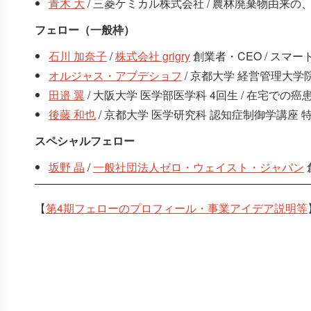
青木 大
/ 三菱ケミカル株式会社 / 農林廃棄物由来
フェロー（一般枠）
石川 加奈子
/
株式会社 grigry
創業者・CEO / ス
オルジャス・アブデショフ
/ 京都大学 経営管理大学
田邉 翼
/ 大阪大学 医学部医学科 4回生 / 在宅で
後藤 和也
/ 京都大学 医学研究科 認知症制御学講座 
スペシャルフェロー
坂野 晶
/
一般社団法人ゼロ・ウェイスト・ジャパン
【
第4期フェローのプロフィール・事業アイデア説明等