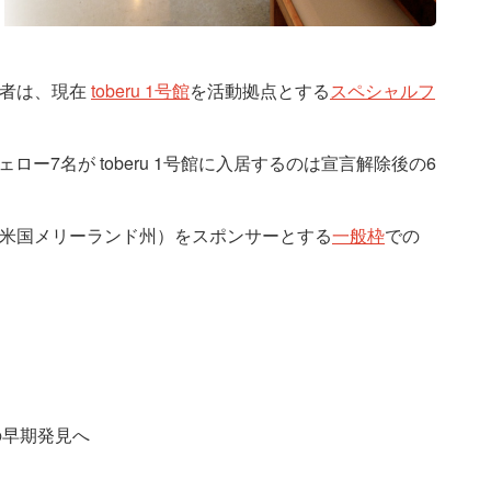
加者は、現在
toberu 1号館
を活動拠点とする
スペシャルフ
ー7名が toberu 1号館に入居するのは宣言解除後の6
d LLC（米国メリーランド州）をスポンサーとする
一般枠
での
の早期発見へ