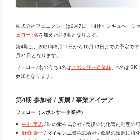
株式会社フェニクシーは6月7日、同社インキュベーシ
ェロー1名
を加えた計8名となります。
第4期は、2021年6月11日から10月13日までの予定
月21日となります。
フェロー7名のうち3名は
スポンサー企業枠
、4名は SK
参加となります。
第4期 参加者 / 所属 / 事業アイデア
フェロー（スポンサー企業枠）
中村 英志
/ 味の素株式会社 / 食後の消化管内動
野瀬 泰一
/ ダイキン工業株式会社 / 低温の熱源に