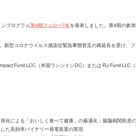
ョンプログラム
第4期フェロー7名
を発表しました。第4期の参
です。新型コロナウイルス感染症緊急事態宣言の再延長を受け、フェロ
 Impact Fund LCC（米国ワシントンDC）または RJ Fun
態の可視化による「おいしく食べて健康」の最適化：腸脳相関疾患
特化した高効率バイナリー発電装置の実現