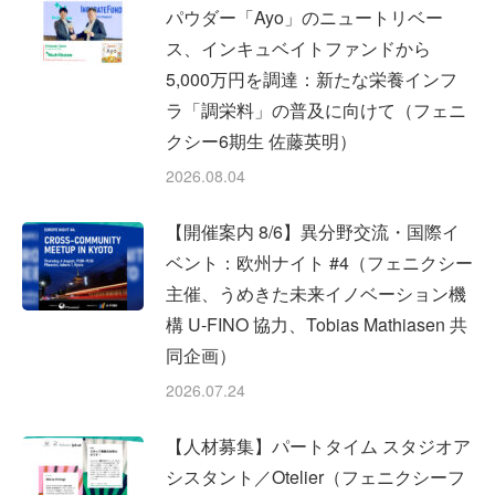
パウダー「Ayo」のニュートリベー
ス、インキュベイトファンドから
5,000万円を調達：新たな栄養インフ
ラ「調栄料」の普及に向けて（フェニ
クシー6期生 佐藤英明）
2026.08.04
【開催案内 8/6】異分野交流・国際イ
ベント：欧州ナイト #4（フェニクシー
主催、うめきた未来イノベーション機
構 U-FINO 協力、Tobias Mathiasen 共
同企画）
2026.07.24
【人材募集】パートタイム スタジオア
シスタント／Otelier（フェニクシーフ