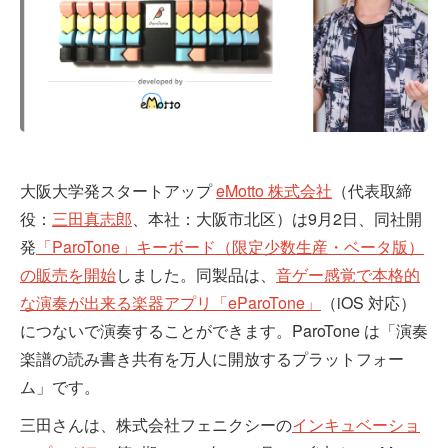
大阪大学発スタートアップ
eMotto 株式会社
（代表取締
役：
三田真志郎
、本社：大阪市北区）は9月2日、同社開
発
「ParoTone」キーボード（限定少数生産・ベータ版）
の販売を開始
しました。同製品は、
音ゲー感覚で本格的
な演奏が出来る楽器アプリ「eParoTone」
（iOS 対応）
につないで演奏することができます。ParoTone は「演奏
楽譜の読み書き共有を万人に開放するプラットフォー
ム」です。
三田さんは、株式会社フェニクシーの
インキュベーショ