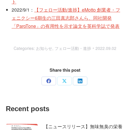
ト
2022/9/1：
【フェロー活動/進捗】eMotto 創業者・フ
ェニクシー6期生の三田真志郎さんら、同社開発
「ParoTone」の有用性を示す論文を英科学誌で発表
Categories:
お知らせ
,
フェロー活動・進捗
2022.09.02
Share this post
Share
Share
Share
on
on
on
Facebook
X
LinkedIn
Recent posts
【ニュースリリース】無味無臭の栄養