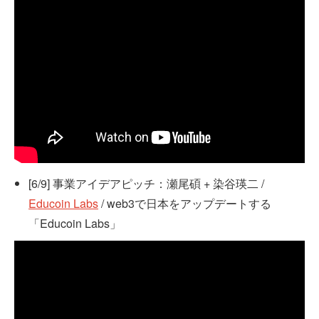
[6/9] 事業アイデアピッチ：瀬尾碩 + 染谷瑛二 /
Educoin Labs
/ web3で日本をアップデートする
「Educoin Labs」