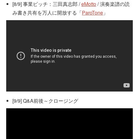
[8/9] 事業ピッチ：三田真志郎 /
eMotto
/ 演奏楽譜の読
み書き共有を万人に開放する「
ParoTone
」
[9/9] Q&A前後～クロージング