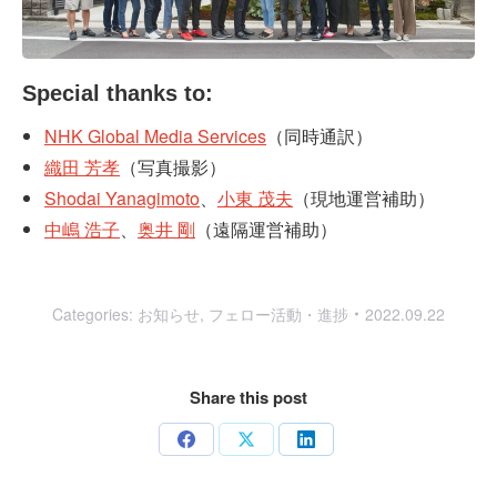
Special thanks to:
NHK Global Media Services
（同時通訳）
織田 芳孝
（写真撮影）
Shodai Yanagimoto
、
小東 茂夫
（現地運営補助）
中嶋 浩子
、
奥井 剛
（遠隔運営補助）
Categories:
お知らせ
,
フェロー活動・進捗
2022.09.22
Share this post
Share
Share
Share
on
on
on