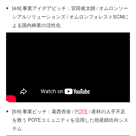
[4/9] 事業アイデアピッチ：宮田俊太朗 / オムロンソー
シアルソリューションズ / オムロンフォレストSCMに
よる国内林業の活性化
[5/9] 事業ピッチ：葛西杏奈 /
POTE
/ 産科の人手不足
を救う POTEコミュニティを活用した助産師出向シス
テム