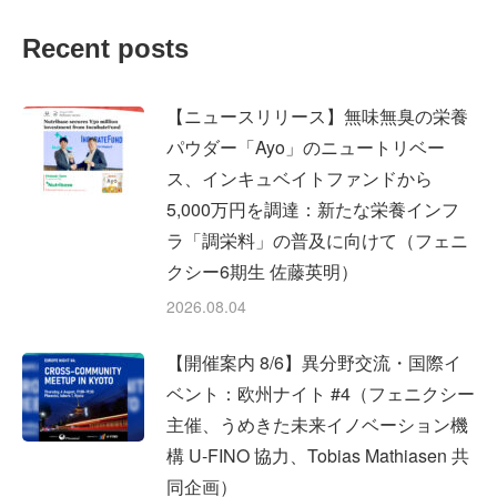
Facebook
X
LinkedIn
Recent posts
【ニュースリリース】無味無臭の栄養
パウダー「Ayo」のニュートリベー
ス、インキュベイトファンドから
5,000万円を調達：新たな栄養インフ
ラ「調栄料」の普及に向けて（フェニ
クシー6期生 佐藤英明）
2026.08.04
【開催案内 8/6】異分野交流・国際イ
ベント：欧州ナイト #4（フェニクシー
主催、うめきた未来イノベーション機
構 U-FINO 協力、Tobias Mathiasen 共
同企画）