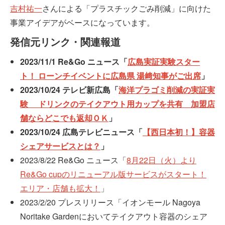
吉村祐一
さんによる「プラスチックごみ削減」に向けた
事業アイデアがベースになっています。
発信元リンク・関連報道
2023/11/1 Re&Go ニュース「
広島実証実験スター
ト！ ローンチイベントに広島県 湯﨑知事がご出席
」
2023/10/24 テレビ新広島「
海洋プラゴミ削減の実証実
験 ドリンクのテイクアウト用カップを共有 加盟店
舗ならどこでも返却ＯＫ
」
2023/10/24 広島テレビニュース「
【西日本初！】容器
シェアサービスとは？
」
2023/8/22 Re&Go ニュース「
8月22日（火）より
Re&Go cupのリニューアル版サービスがスタート！
エリア・店舗も拡大！
」
2023/2/20 プレスリリース「イオンモール Nagoya
Noritake Gardenにおいてテイクアウト容器のシェア