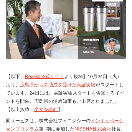
【以下、
Re&Go公式サイト
より抜粋】10月24日（火）
より、
広島県からの助成を受けた実証実験
がスタートし
ています。24日には、実証実験スタートを告知するイベ
ントを開催。広島県の湯﨑知事もご出席されました。
【以上抜粋：
全文を読む
】
同サービスは、株式会社フェニクシーの
インキュベーシ
ョンプログラム
第1期に参加した
NISSHA株式会社
社員、