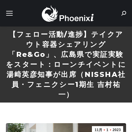
Sear
【フェロー活動/進捗】テイクア
ウト容器シェアリング
「Re&Go」、広島県で実証実験
をスタート：ローンチイベントに
湯﨑英彦知事が出席（NISSHA社
員・フェニクシー1期生 吉村祐
一）
11月
1
2023