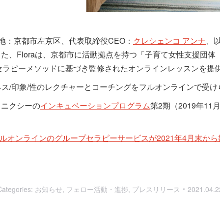
地：京都市左京区、代表取締役CEO：
クレシェンコ アンナ
、以
、Floraは、京都市に活動拠点を持つ「子育て女性支援団体
セラピーメソッドに基づき監修されたオンラインレッスンを提
ネス/印象/性のレクチャーとコーチングをフルオンラインで受
ェニクシーの
インキュベーションプログラム
第2期（2019年1
※のフルオンラインのグループセラピーサービスが2021年4月末
Categories:
お知らせ
,
フェロー活動・進捗
,
プレスリリース
2021.04.2