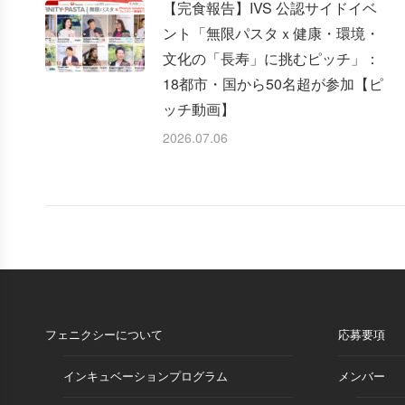
【完食報告】IVS 公認サイドイベ
ント「無限パスタｘ健康・環境・
文化の「長寿」に挑むピッチ」：
18都市・国から50名超が参加【ピ
ッチ動画】
2026.07.06
フェニクシーについて
応募要項
インキュベーションプログラム
メンバー