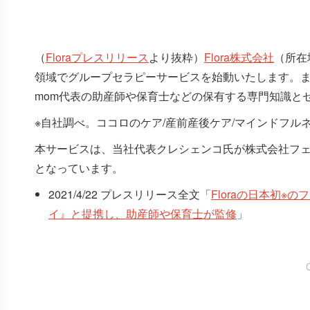
（
Floraプレスリリース
より抜粋）
Flora株式会社
（所在
領域でグループセラピーサービスを始動いたします。また
mom代表の助産師や保育士などの保有する専門知識と
※自社調べ。ココロのケア/産前産後ケア/マインドフル
本サービスは、当社代表クレシェンコ氏が株式会社フ
となっています。
2021/4/22 プレスリリース全文「
Floraの日本初
イ』と提携し、助産師や保育士が監修
」