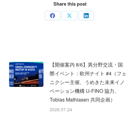
Share this post
Share
Share
Share
on
on
on
Facebook
X
LinkedIn
【開催案内 8/6】異分野交流・国
際イベント：欧州ナイト #4（フェ
ニクシー主催、うめきた未来イノ
ベーション機構 U-FINO 協力、
Tobias Mathiasen 共同企画）
2026.07.24