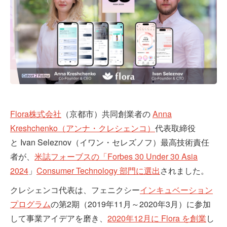
Flora株式会社
（京都市）共同創業者の
Anna
Kreshchenko（アンナ・クレシェンコ）
代表取締役
と Ivan Seleznov（イワン・セレズノフ）最高技術責任
者が、
米誌フォーブスの「Forbes 30 Under 30 Asia
2024
」
Consumer Technology 部門に選出
されました。
クレシェンコ代表は、フェニクシー
インキュベーション
プログラム
の第2期（2019年11月～2020年3月）に参加
して事業アイデアを磨き、
2020年12月に Flora を創業
し