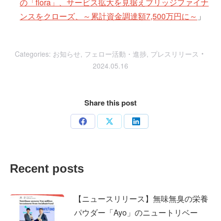
の「flora」、サービス拡大を見据えブリッジファイナ
ンスをクローズ、～累計資金調達額7,500万円に～
」
Categories:
お知らせ
,
フェロー活動・進捗
,
プレスリリース
2024.05.16
Share this post
Share
Share
Share
on
on
on
Facebook
X
LinkedIn
Recent posts
【ニュースリリース】無味無臭の栄養
パウダー「Ayo」のニュートリベー