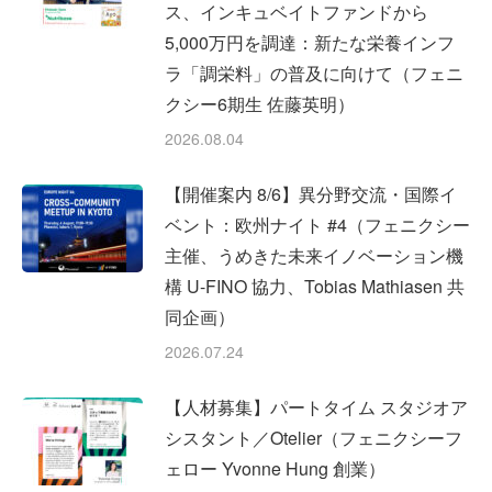
ス、インキュベイトファンドから
5,000万円を調達：新たな栄養インフ
ラ「調栄料」の普及に向けて（フェニ
クシー6期生 佐藤英明）
2026.08.04
【開催案内 8/6】異分野交流・国際イ
ベント：欧州ナイト #4（フェニクシー
主催、うめきた未来イノベーション機
構 U-FINO 協力、Tobias Mathiasen 共
同企画）
2026.07.24
【人材募集】パートタイム スタジオア
シスタント／Otelier（フェニクシーフ
ェロー Yvonne Hung 創業）