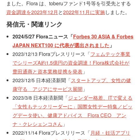
ました。Flora は、toberuファンド1号等を引受先とする
資金調達を2023年12月
と
2022年11月に実施
しました。
発信元・関連リンク
2024/5/27 Floraニュース「
Forbes 30 ASIA & Forbes
JAPAN NEXT100 に代表が選出されました
」
2023/12/13 Floraプレスリリース「
フェムテック事業
でシリーズA約1.5億円の資金調達！Flora株式会社が
豊田通商と資本業務提携を発表
」
2023/12/5 日本経済新聞「
スタートアップ、女性の健
康守る アジアにサービス展開
」
2023/3/8 日本経済新聞「
ジェンダー格差、ITで変える
「女性もテックリーダーに」国際女性デー特集／ビッ
グデータ使い、健康アドバイス Flora CEO アン
ナ・クレシェンコさん
」
2022/11/14 Floraプレスリリース「
月経・妊活アプリ