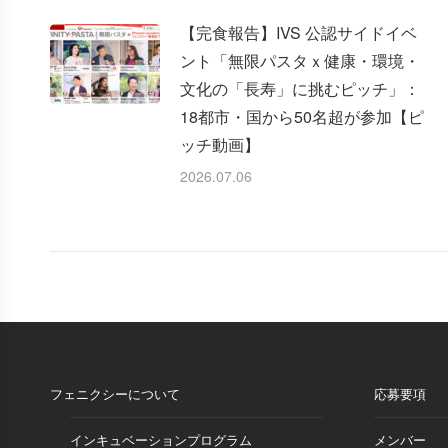
【完食報告】IVS 公認サイドイベ
ント「無限パスタｘ健康・環境・
文化の「長寿」に挑むピッチ」：
18都市・国から50名超が参加【ピ
ッチ動画】
2026.07.06
フェニクシーについて
応募要項
インキュベーションプログラム
メンバー