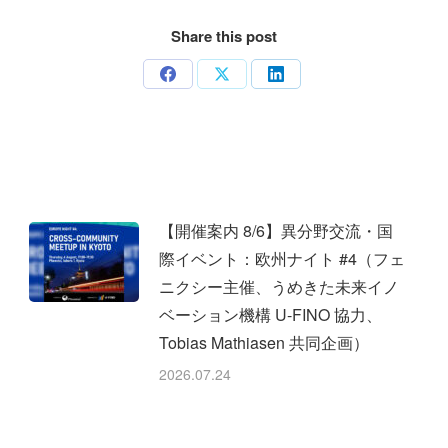
Share this post
Share
Share
Share
on
on
on
Facebook
X
LinkedIn
【開催案内 8/6】異分野交流・国
際イベント：欧州ナイト #4（フェ
ニクシー主催、うめきた未来イノ
ベーション機構 U-FINO 協力、
Tobias Mathiasen 共同企画）
2026.07.24