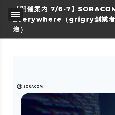
【開催案内 7/6-7】SORACOM Di
Everywhere（grigr
壇）