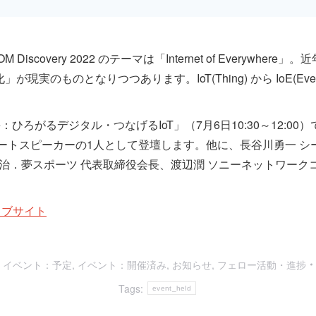
 Discovery 2022 のテーマは「Internet of Ever
実のものとなりつつあります。IoT(Thing) から IoE(Ev
here：ひろがるデジタル・つなげるIoT」（7月6日10:30～12:00
ートスピーカーの1人として登壇します。他に、長谷川勇一 シー
今治．夢スポーツ 代表取締役会長、渡辺潤 ソニーネットワーク
 ウェブサイト
:
イベント：予定
,
イベント：開催済み
,
お知らせ
,
フェロー活動・進捗
Tags:
event_held