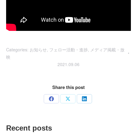
Categories:
お知らせ
,
フェロー活動・進捗
,
メディア掲載・放
映
2021.09.06
Share this post
Share
Share
Share
on
on
on
Facebook
X
LinkedIn
Recent posts