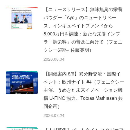
【ニュースリリース】無味無臭の栄養
パウダー「Ayo」のニュートリベー
ス、インキュベイトファンドから
5,000万円を調達：新たな栄養インフ
ラ「調栄料」の普及に向けて（フェニ
クシー6期生 佐藤英明）
2026.08.04
【開催案内 8/6】異分野交流・国際イ
ベント：欧州ナイト #4（フェニクシー
主催、うめきた未来イノベーション機
構 U-FINO 協力、Tobias Mathiasen 共
同企画）
2026.07.24
【人材募集】パートタイム スタジオア