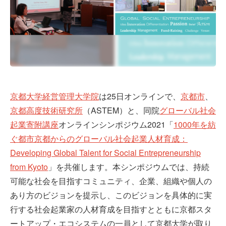
京都大学経営管理大学院
は25日オンラインで、
京都市
、
京都高度技術研究所
（ASTEM）と、同院
グローバル社会
起業寄附講座
オンラインシンポジウム2021「
1000年を紡
ぐ都市京都からのグローバル社会起業人材育成：
Developing Global Talent for Social Entrepreneurship
from Kyoto
」を共催します。本シンポジウムでは、持続
可能な社会を目指すコミュニティ、企業、組織や個人の
あり方のビジョンを提示し、このビジョンを具体的に実
行する社会起業家の人材育成を目指すとともに京都スタ
ートアップ・エコシステムの一員として京都大学が取り