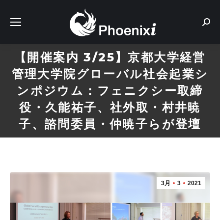
Sear
【開催案内 3/25】京都大学経営
管理大学院グローバル社会起業シ
ンポジウム：フェニクシー取締
役・久能祐子、社外取・村井暁
子、諮問委員・仲暁子らが登壇
3月
3
2021