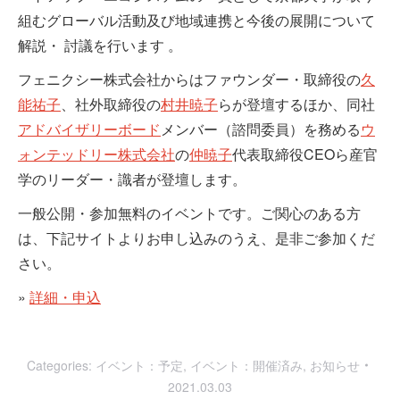
組むグローバル活動及び地域連携と今後の展開について
解説・ 討議を行います 。
フェニクシー株式会社からはファウンダー・取締役の
久
能祐子
、社外取締役の
村井暁子
らが登壇するほか、同社
アドバイザリーボード
メンバー（諮問委員）を務める
ウ
ォンテッドリー株式会社
の
仲暁子
代表取締役CEOら産官
学のリーダー・識者が登壇します。
一般公開・参加無料のイベントです。ご関心のある方
は、下記サイトよりお申し込みのうえ、是非ご参加くだ
さい。
»
詳細・申込
Categories:
イベント：予定
,
イベント：開催済み
,
お知らせ
2021.03.03