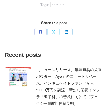
Tags:
event_held
Share this post
Share
Share
Share
on
on
on
Facebook
X
LinkedIn
Recent posts
【ニュースリリース】無味無臭の栄養
パウダー「Ayo」のニュートリベー
ス、インキュベイトファンドから
5,000万円を調達：新たな栄養インフ
ラ「調栄料」の普及に向けて（フェニ
クシー6期生 佐藤英明）