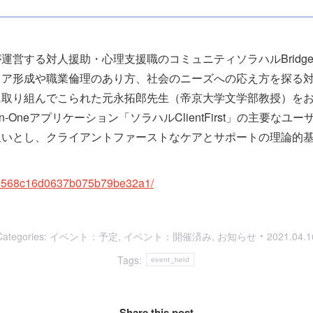
営する対人援助・心理支援職のコミュニティソラハルBridg
リア形成や職業倫理のあり方、社会のニーズへの応え方を探る
に取り組んでこられた元永拓郎先生（帝京大学文学部教授）を
n-Oneアプリケーション「ソラハルClientFirst」の主要
狙いとし、クライアントファーストなケアとサポートの理論的
。
ff8568c16d0637b075b79be32a1/
Categories:
イベント：予定
,
イベント：開催済み
,
お知らせ
2021.04.1
Tags:
event_held
Share this post