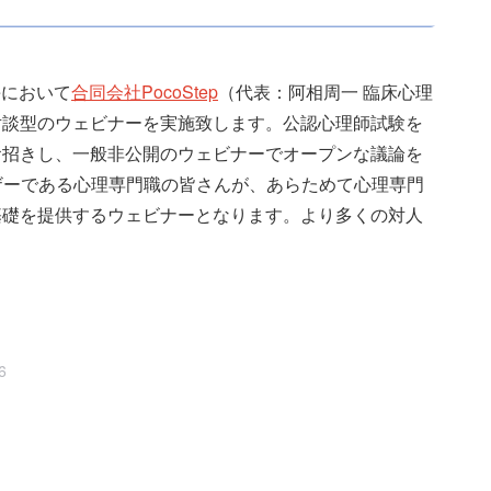
eにおいて
合同会社PocoStep
（代表：阿相周一 臨床心理
対談型のウェビナーを実施致します。公認心理師試験を
お招きし、一般非公開のウェビナーでオープンな議論を
なユーザーである心理専門職の皆さんが、あらためて心理専門
基礎を提供するウェビナーとなります。より多くの対人
6