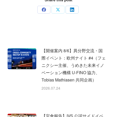
Share
Share
Share
on
on
on
Facebook
X
LinkedIn
【開催案内 8/6】異分野交流・国
際イベント：欧州ナイト #4（フェ
ニクシー主催、うめきた未来イノ
ベーション機構 U-FINO 協力、
Tobias Mathiasen 共同企画）
2026.07.24
【完食報告】IVS 公認サイドイベ