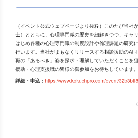
（イベント公式ウェブページより抜粋）このたび当社が運
士）とともに、心理専門職の歴史を紐解きつつ、キャ
はじめ各種の心理専門職の制度設計や倫理課題の研究
行います。当社がまもなくリリースする相談援助のAll-I
職の「あるべき」姿を探求・理解していただくことを
援助・心理支援職の皆様の御参加をお待ちしています
詳細・申込：
https://www.kokuchpro.com/event/32b3b