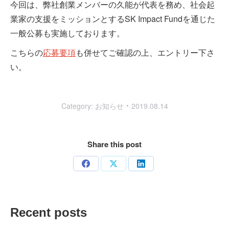
今回は、弊社創業メンバーの久能が代表を務め、社会起
業家の支援をミッションとするSK Impact Fundを通じた
一般公募も実施しております。
こちらの
応募要項
も併せてご確認の上、エントリー下さ
い。
Category:
お知らせ
2019.08.14
Share this post
Share
Share
Share
on
on
on
Facebook
X
LinkedIn
Recent posts