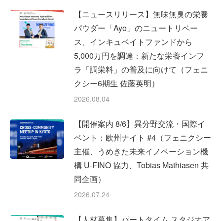
【ニュースリリース】無味無臭の栄養
パウダー「Ayo」のニュートリベー
ス、インキュベイトファンドから
5,000万円を調達：新たな栄養インフ
ラ「調栄料」の普及に向けて（フェニ
クシー6期生 佐藤英明）
2026.08.04
【開催案内 8/6】異分野交流・国際イ
ベント：欧州ナイト #4（フェニクシー
主催、うめきた未来イノベーション機
構 U-FINO 協力、Tobias Mathiasen 共
同企画）
2026.07.24
【人材募集】パートタイム スタジオア