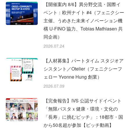
【開催案内 8/6】異分野交流・国際イ
ベント：欧州ナイト #4（フェニクシー
主催、うめきた未来イノベーション機
構 U-FINO 協力、Tobias Mathiasen 共
同企画）
2026.07.24
【人材募集】パートタイム スタジオア
シスタント／Otelier（フェニクシーフ
ェロー Yvonne Hung 創業）
2026.07.09
【完食報告】IVS 公認サイドイベント
「無限パスタｘ健康・環境・文化の
「長寿」に挑むピッチ」：18都市・国
から50名超が参加【ピッチ動画】