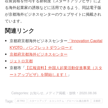
在留資格を付与する新制度（スタートアップビザ）によ
る海外起業家の誘致などに活用できるよう、同誌電子版
が京都海外ビジネスセンターのウェブサイトに掲載され
ています。
関連リンク
京都府京都海外ビジネスセンター
「Innovation Capital
KYOTO」パンフレットダウンロード
京都府京都海外ビジネスセンター
ジェトロ京都
京都市「
【広報資料】外国人起業活動促進事業（スタ
ートアップビザ）を開始します！
」
Categories:
お知らせ
,
メディア掲載・放映
2020.08.06
Tags:
JETRO
スタートアップ・エコシステム・グローバル拠点都市
京都府